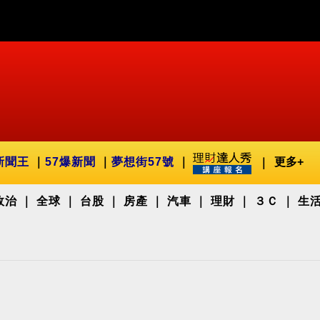
新聞王
57爆新聞
夢想街57號
更多+
政治
全球
台股
房產
汽車
理財
３Ｃ
生