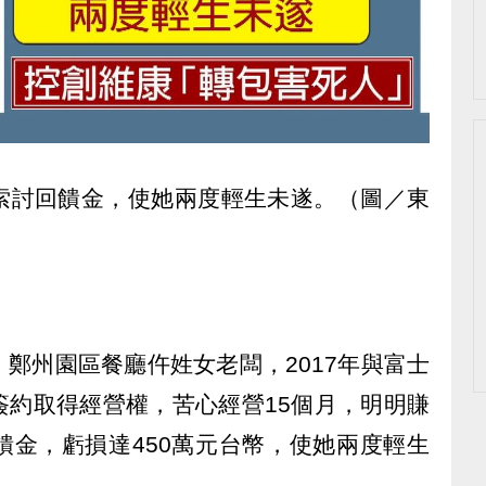
索討回饋金，使她兩度輕生未遂。（圖／東
鄭州園區餐廳仵姓女老闆，2017年與富士
簽約取得經營權，苦心經營15個月，明明賺
饋金，虧損達450萬元台幣，使她兩度輕生
人。