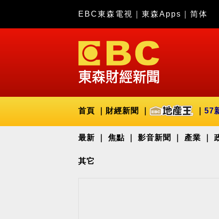
EBC東森電視
｜
東森Apps
｜
简体
首頁
財經新聞
57
最新
焦點
影音新聞
產業
其它