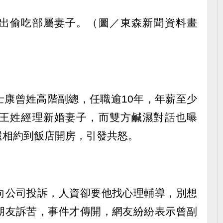
出偷吃部屬妻子。（圖／東森新聞資料畫
士康曾姓高階副總，任職逾10年，年薪至少
王姓經理新婚妻子，而雙方鹹濕對話也曝
還相約到飯店開房，引發共怒。
向公司投訴，人資卻要他找心理輔導，別想
朋友訴苦，事件才傳開，網友紛紛表示曾副