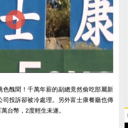
桃色醜聞！千萬年薪的副總竟然偷吃部屬新
公司投訴卻被冷處理。另外富士康餐廳也傳
百萬台幣，2度輕生未遂。