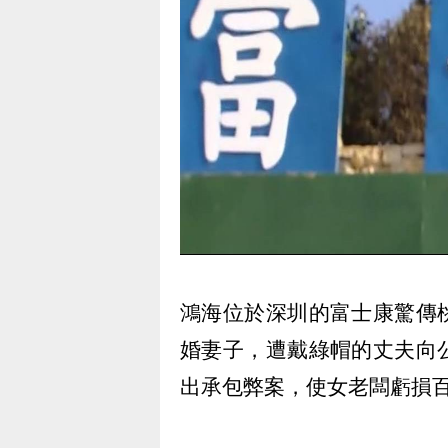
鴻海位於深圳的富士康驚傳
婚妻子，遭戴綠帽的丈夫向
出承包弊案，使女老闆虧損