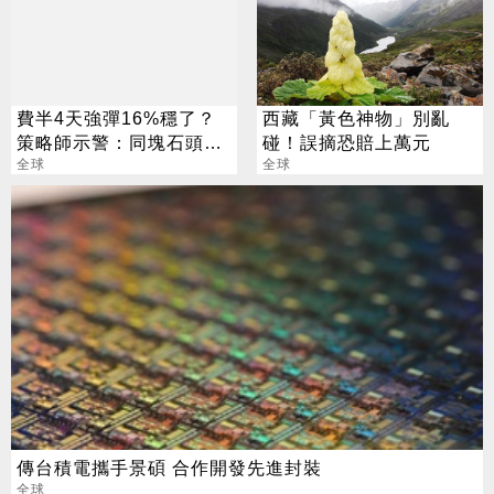
費半4天強彈16%穩了？
西藏「黃色神物」別亂
策略師示警：同塊石頭不
碰！誤摘恐賠上萬元
會絆2次
全球
全球
傳台積電攜手景碩 合作開發先進封裝
全球