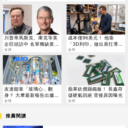
川普率馬斯克、庫克等美
成本僅96美元！ 他靠
企巨頭訪中 名單獨缺黃仁
「3D列印」做出肩扛導引
勳
全球
飛彈 專家全嚇傻
全球
友達能靠「玻璃心」翻
蘋果砍價踢鐵板！ 長鑫存
身？ 大摩最新報告出爐
儲硬氣回絕 背後原因曝光
目標價也曝光
全球
全球
推薦閱讀