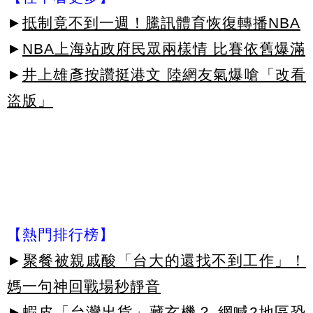
►
抵制竟不到一週！騰訊體育恢復轉播NBA
►
NBA上海站政府民眾兩樣情 比賽依舊爆滿
►
井上雄彥按讚挺港文 陸網友氣爆嗆「改看
盜版」
【熱門排行榜】
►
聚餐被親戚酸「台大的還找不到工作」！
媽一句神回戰場秒靜音
►
蝦皮「台灣出貨」藏玄機？ 網喊2地區恐