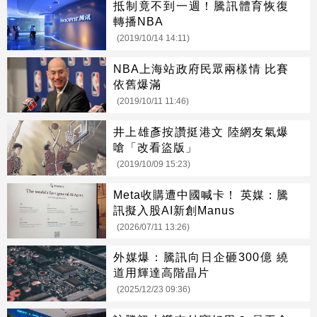
抵制竟不到一週！騰訊體育恢復
轉播NBA
(2019/10/14 14:11)
NBA上海站政府民眾兩樣情 比賽
依舊爆滿
(2019/10/11 11:46)
井上雄彥按讚挺港文 陸網友氣爆
嗆「改看盜版」
(2019/10/09 15:23)
Meta收購遭中國喊卡！ 英媒：騰
訊擬入股AI新創Manus
(2026/07/11 13:26)
外媒爆：騰訊向日企砸300億 繞
道用輝達高階晶片
(2025/12/23 09:36)