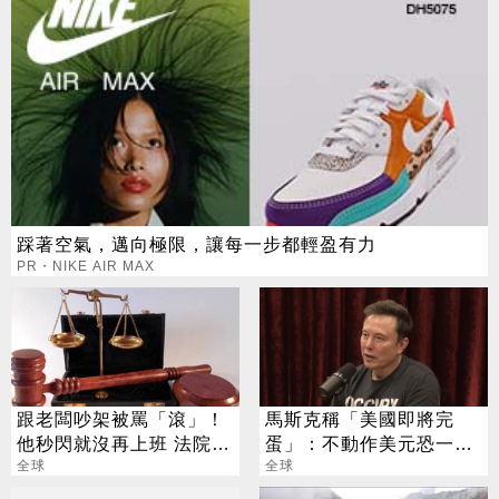
踩著空氣，邁向極限，讓每一步都輕盈有力
PR・NIKE AIR MAX
跟老闆吵架被罵「滾」！
馬斯克稱「美國即將完
他秒閃就沒再上班 法院判
蛋」：不動作美元恐一文
公司要賠
全球
不值
全球