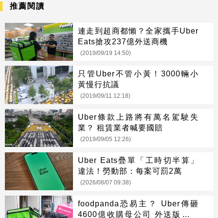
推薦閱讀
連走到超商都懶？全家攜手Uber
Eats搶攻237億外送商機
(2019/09/19 14:50)
只管Uber不管小黃！3000輛小
黃慢行抗議
(2019/09/11 12:18)
Uber條款上路將有萬名駕駛失
業？ 租賃業者喊要國賠
(2019/09/05 12:26)
Uber Eats疊單「工時切半算」
違法！勞動部：每案可罰2萬
(2026/08/07 09:38)
foodpanda恐易主？ Uber傳砸
4600億收購母公司 外送版圖大