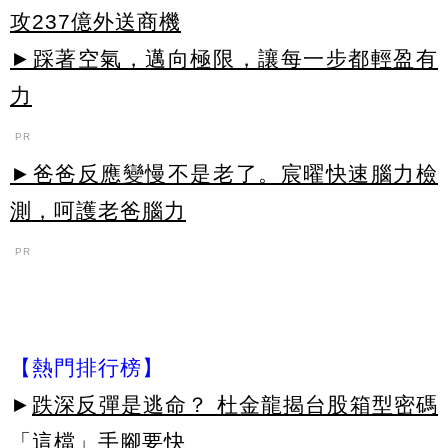
攻237億外送商機
►踩著空氣，邁向極限，讓每一步都輕盈有
力
PR
►爸爸反應變慢不是老了。宸曜快速腦力檢
測，呵護老爸腦力
PR
【熱門排行榜】
►
跌深反彈是逃命？ 杜金龍揭台股箱型密碼
「這檔」手腳要快