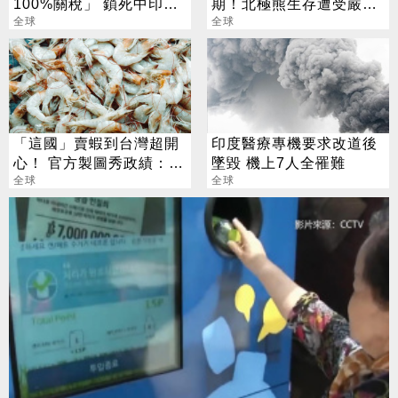
100%關稅」 鎖死中印俄
期！北極熊生存遭受嚴重
石油貿易
全球
威脅
全球
「這國」賣蝦到台灣超開
印度醫療專機要求改道後
心！ 官方製圖秀政績：喜
墜毀 機上7人全罹難
賺6千萬
全球
全球