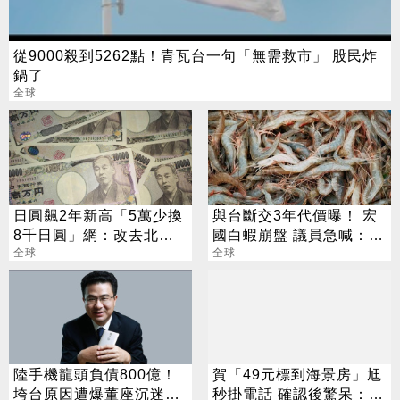
從9000殺到5262點！青瓦台一句「無需救市」 股民炸
鍋了
全球
日圓飆2年新高「5萬少換
與台斷交3年代價曝！ 宏
8千日圓」網：改去北海
國白蝦崩盤 議員急喊：盼
岸
全球
重談
全球
陸手機龍頭負債800億！
賀「49元標到海景房」尪
垮台原因遭爆董座沉迷這
秒掛電話 確認後驚呆：以