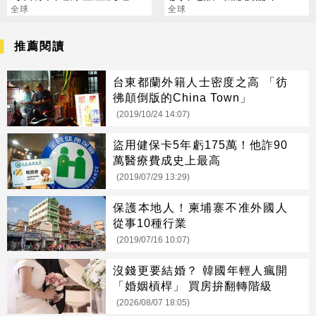
事？
全球
為詐騙
全球
推薦閱讀
台東都蘭外籍人士密度之高 「彷
彿顛倒版的China Town」
(2019/10/24 14:07)
盜用健保卡5年虧175萬！他詐90
萬醫療費成史上最高
(2019/07/29 13:29)
保護本地人！柬埔寨不准外國人
從事10種行業
(2019/07/16 10:07)
沒錢更要結婚？ 韓國年輕人瘋開
「婚姻槓桿」 買房拚翻轉階級
(2026/08/07 18:05)