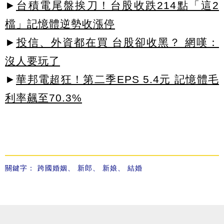
►
台積電尾盤挨刀！台股收跌214點「這2
檔」記憶體逆勢收漲停
►
投信、外資都在買 台股卻收黑？ 網嘆：
沒人要玩了
►
華邦電超狂！第二季EPS 5.4元 記憶體毛
利率飆至70.3%
關鍵字：
跨國婚姻
、
新郎
、
新娘
、
結婚