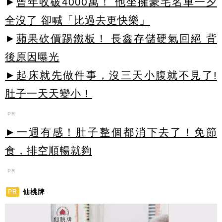
►
曾年收破4000萬！ 他坐擁豪宅名車一夕
全沒了 卻喊「比過去更快樂」
►
蘋果砍價踢鐵板！ 長鑫存儲硬氣回絕 背
後原因曝光
►起床就先做件事，沒三天小腹就不見了!
肚子一天天變小！
PR
►一週有感！肚子整個都消下去了！免節
食，排空順暢就夠
PR
仙桃牌
PR