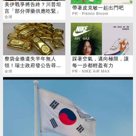
美伊戰爭將告終？川普坦
帶著皮克敏一起出門吧
言「部分彈藥供應吃緊」
PR・Pikmin Bloom
全球
整袋金條遺失半年無人
踩著空氣，邁向極限，讓
領！瑞士政府發公告尋失
每一步都輕盈有力
主
全球
PR・NIKE AIR MAX