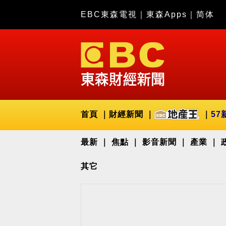
EBC東森電視
｜
東森Apps
｜
简体
首頁
財經新聞
57
最新
焦點
影音新聞
產業
其它