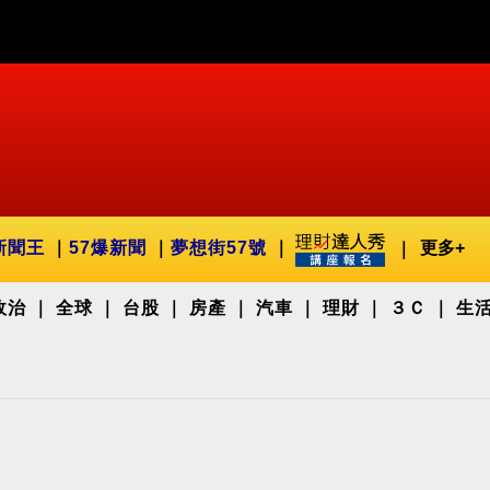
新聞王
57爆新聞
夢想街57號
更多+
政治
全球
台股
房產
汽車
理財
３Ｃ
生