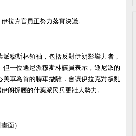
，伊拉克官員正努力落實決議。
葉派穆斯林領袖，包括反對伊朗影響力者，
；但一位遜尼派穆斯林議員表示，遜尼派的
心美軍為首的聯軍撤離，會讓伊拉克對叛亂
讓伊朗撐腰的什葉派民兵更壯大勢力。
料畫面）