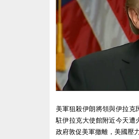
美軍狙殺伊朗將領與伊拉克
駐伊拉克大使館附近今天遭
政府敦促美軍撤離，美國壓