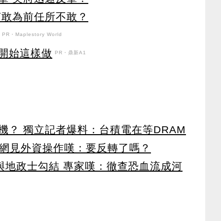
何敢為前任所不敢？
PR・Maplestory World
開始這樣做
PR・鼎新A1
機？ 獨立記者爆料：台積電在等DRAM
 網見外資操作嘆：要反轉了嗎？
涉與地政士勾結 專家嘆：徹查恐血流成河