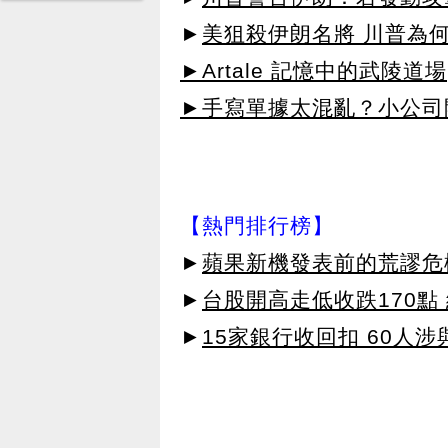
►
美狙殺伊朗名將 川普為
►Artale 記憶中的武陵道場
►手寫單據太混亂？小公司
【熱門排行榜】
►
蘋果新機發表前的荒謬危
►
台股開高走低收跌170點
►
15家銀行收回扣 60人