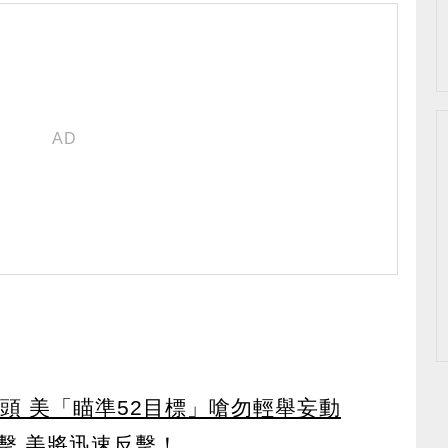
頭 美「瞄準52目標」嗆勿輕舉妄動
擊 美將迅速反擊！