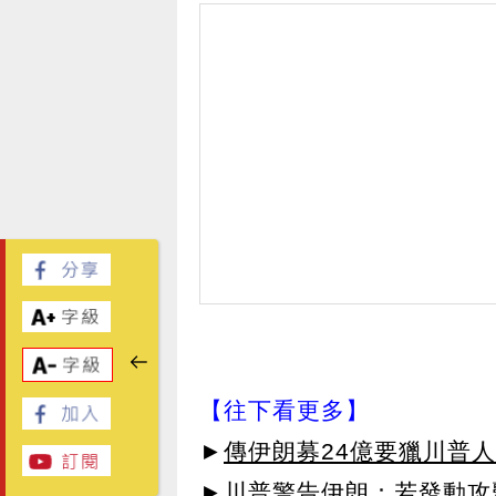
【往下看更多】
►
傳伊朗募24億要獵川普人
►
川普警告伊朗：若發動攻