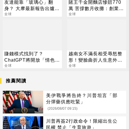
友達能靠「玻璃心」翻
賭王千金開麵店慘賠770
身？ 大摩最新報告出爐
萬 苦撐數月收攤：創業容
目標價也曝光
全球
易守業難
全球
賺錢模式找到了？
越南女不滿長相受辱怒整
ChatGPT將開放「情色功
形！變臉曲折人生意外成
能」 時間點曝光
全球
網紅
全球
推薦閱讀
美伊戰爭將告終？川普坦言「部
分彈藥供應吃緊」
(2026/08/07 09:15)
川普再簽2行政命令！限縮出生公
民權 禁止「生育旅遊」