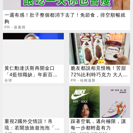
一週有感！肚子整個都消下去了！免節食，排空順暢就
夠
PR・新素簡
黃仁勳達沃斯再開金口
脆友都說相見恨晚！苦甜
「4藍領職缺」年薪百萬
72%比利時巧克力 大人味
不是夢
全球
爆紅！
PR・哈根達斯
重視2國外交情誼！帛
踩著空氣，邁向極限，讓
琉：若開放旅遊泡泡「以
每一步都輕盈有力