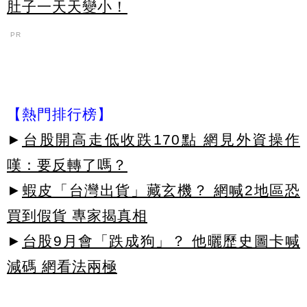
肚子一天天變小！
PR
【熱門排行榜】
►
台股開高走低收跌170點 網見外資操作
嘆：要反轉了嗎？
►
蝦皮「台灣出貨」藏玄機？ 網喊2地區恐
買到假貨 專家揭真相
►
台股9月會「跌成狗」？ 他曬歷史圖卡喊
減碼 網看法兩極