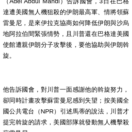
（Adel Abdul Mahdi）告訴國會，3日在巴格
達遭美國無人機狙殺的伊朗最高軍、情將領蘇
雷曼尼，是來伊拉克協商如何降低伊朗與沙烏
地阿拉伯間緊張情勢，且川普還在巴格達美國
使館遭親伊朗分子攻擊後，要他協助與伊朗斡
旋。
他告訴國會，對川普一面感謝他的斡旋努力，
卻同時計畫攻擊蘇雷曼尼感到失望；按美國全
國公共電台（NPR）引述馬蒂的說法，川普才
提完斡旋的請求，美國部隊就發動無人機擊殺