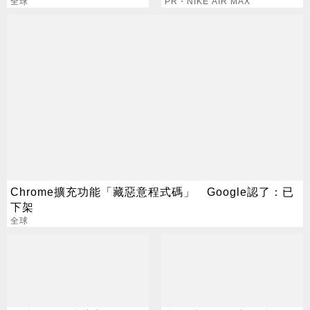
台灣為優先」
全球
PR・NIKE AIR MAX
Chrome擴充功能「藏惡意程式碼」 Google認了：已
下架
全球