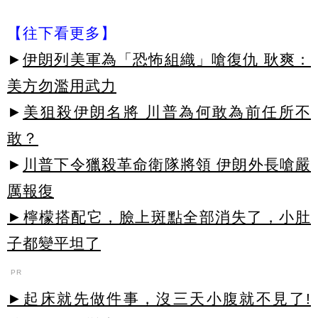
【往下看更多】
►
伊朗列美軍為「恐怖組織」嗆復仇 耿爽：
美方勿濫用武力
►
美狙殺伊朗名將 川普為何敢為前任所不
敢？
►
川普下令獵殺革命衛隊將領 伊朗外長嗆嚴
厲報復
►檸檬搭配它，臉上斑點全部消失了，小肚
子都變平坦了
PR
►起床就先做件事，沒三天小腹就不見了!