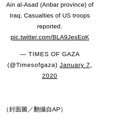
Ain al-Asad (Anbar province) of
Iraq. Casualties of US troops
reported.
pic.twitter.com/BLA9JesEoK
— TIMES OF GAZA
(@Timesofgaza)
January 7,
2020
（封面圖／翻攝自AP）