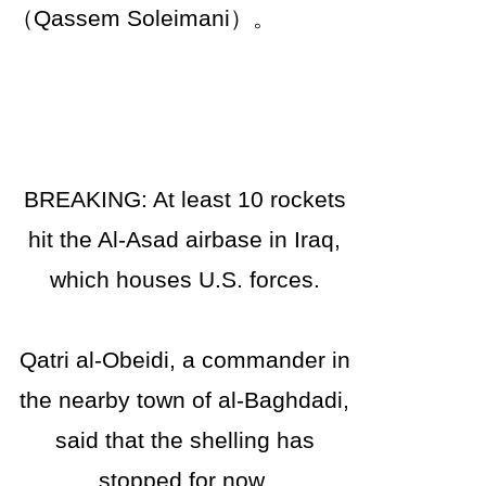
（Qassem Soleimani）。
BREAKING: At least 10 rockets
hit the Al-Asad airbase in Iraq,
which houses U.S. forces.
Qatri al-Obeidi, a commander in
the nearby town of al-Baghdadi,
said that the shelling has
stopped for now.