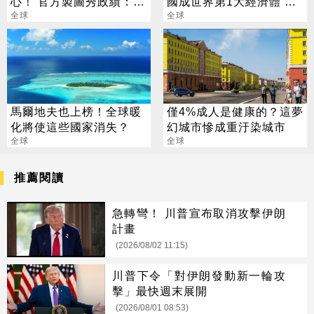
心！ 官方製圖秀政績：喜
國成世界第1大經濟體 學
賺6千萬
全球
者曝關鍵條件
全球
馬爾地夫也上榜！全球暖
僅4%成人是健康的？這夢
化將使這些國家消失？
幻城市慘成重汙染城市
全球
全球
推薦閱讀
急轉彎！ 川普宣布取消攻擊伊朗
計畫
(2026/08/02 11:15)
川普下令「對伊朗發動新一輪攻
擊」最快週末展開
(2026/08/01 08:53)