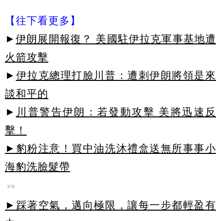
【往下看更多】
►
伊朗展開報復？ 美國駐伊拉克軍事基地遭
火箭攻擊
►
伊拉克總理打臉川普：遭刺伊朗將領是來
談和平的
►
川普警告伊朗：若發動攻擊 美將迅速反
擊！
►豹粉注意！買中油洗沐禮盒送無所事事小
海豹洗臉髮帶
PR
►踩著空氣，邁向極限，讓每一步都輕盈有