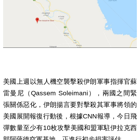
美國上週以無人機空襲擊殺伊朗軍事指揮官蘇
雷曼尼（Qassem Soleimani），兩國之間緊
張關係惡化，伊朗揚言要對擊殺其軍事將領的
美國展開報復行動後，根據CNN報導，今日飛
彈數量至少有10枚攻擊美國和盟軍駐伊拉克西
部阿薩德空軍基地，正進行初步損害評估。