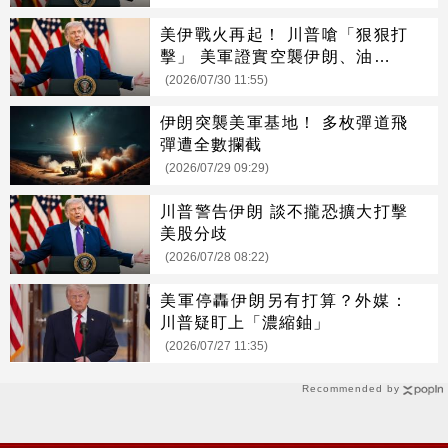
美伊戰火再起！ 川普嗆「狠狠打
擊」 美軍證實空襲伊朗、油價一
度飆8%
(2026/07/30 11:55)
伊朗突襲美軍基地！ 多枚彈道飛
彈遭全數攔截
(2026/07/29 09:29)
川普警告伊朗 談不攏恐擴大打擊
美股分歧
(2026/07/28 08:22)
美軍停轟伊朗另有打算？外媒：
川普疑盯上「濃縮鈾」
(2026/07/27 11:35)
Recommended by