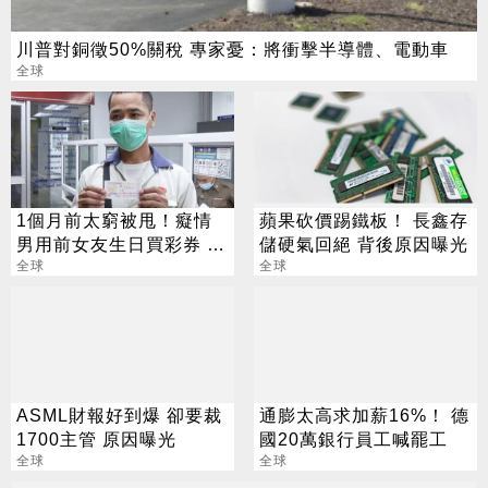
川普對銅徵50%關稅 專家憂：將衝擊半導體、電動車
全球
1個月前太窮被甩！癡情
蘋果砍價踢鐵板！ 長鑫存
男用前女友生日買彩券 爽
儲硬氣回絕 背後原因曝光
中500萬
全球
全球
ASML財報好到爆 卻要裁
通膨太高求加薪16%！ 德
1700主管 原因曝光
國20萬銀行員工喊罷工
全球
全球