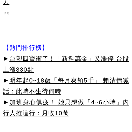
力
PR
【熱門排行榜】
►
台塑四寶衝了！「新科萬金」又漲停 台股
上漲330點
►
明年起0~18歲「每月爽領5千」 賴清德喊
話：此時不生待何時
►
加班身心俱疲！ 她只想做「4~6小時」內
行人推這行：月收10萬