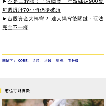
►
不是工程師！「這職業」年薪飆破900萬
每週爆肝70小時仍搶破頭
►
台股資金大轉彎？ 達人揭背後關鍵：玩法
完全不一樣
關鍵字：
KOBE
、
遺體
、
法醫
、
墜機
、
直升機
您也可能喜歡