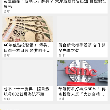
友達能靠「玻璃心」翻身？ 大摩最新報告出爐 目標價也
曝光
全球
40年低點拉警報！ 傳美、
傳台積電攜手景碩 合作開
日聯手救日圓 將共同干預
發先進封裝
匯市
全球
全球
趕不上十一慶典！陸首艘
華爾街看好再漲50%！ 傳
航母002號爆海試不順
奇投資人反「大砍台積
全球
電」？ 外媒揭關鍵
全球