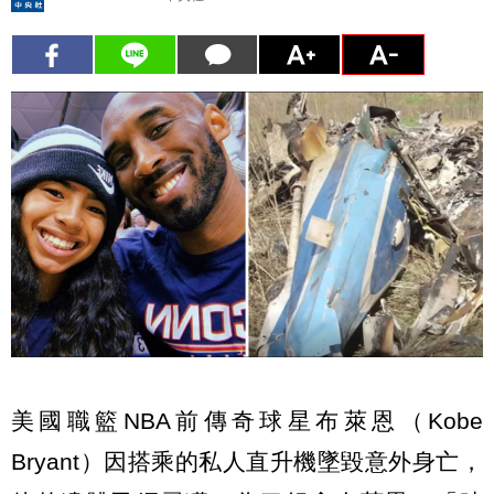
美國職籃NBA前傳奇球星布萊恩（Kobe
Bryant）因搭乘的私人直升機墜毀意外身亡，