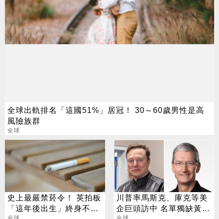
全球出軌排名「這國51%」居冠！ 30～60歲男性是高
風險族群
全球
史上最嚴禁菸令！ 英拍板
川普率馬斯克、庫克等美
「這年後出生」終身不得
企巨頭訪中 名單獨缺黃仁
全球
全球