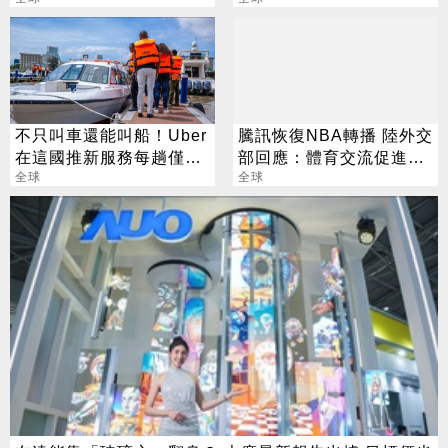
買菸
勳
不只叫車還能叫船！Uber
騰訊恢復NBA轉播 陸外交
在這國推新服務每趟僅40
部回應：體育交流促進友
元
全球
好
全球