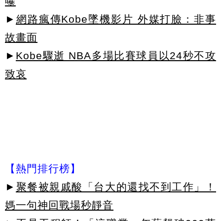
曝
►
網路瘋傳Kobe墜機影片 外媒打臉：非事
故畫面
►
Kobe驟逝 NBA多場比賽球員以24秒不攻
致哀
【熱門排行榜】
►
聚餐被親戚酸「台大的還找不到工作」！
媽一句神回戰場秒靜音