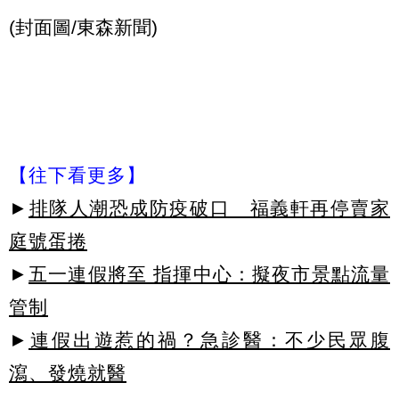
(封面圖/東森新聞)
【往下看更多】
►
排隊人潮恐成防疫破口 福義軒再停賣家
庭號蛋捲
►
五一連假將至 指揮中心：擬夜市景點流量
管制
►
連假出遊惹的禍？急診醫：不少民眾腹
瀉、發燒就醫