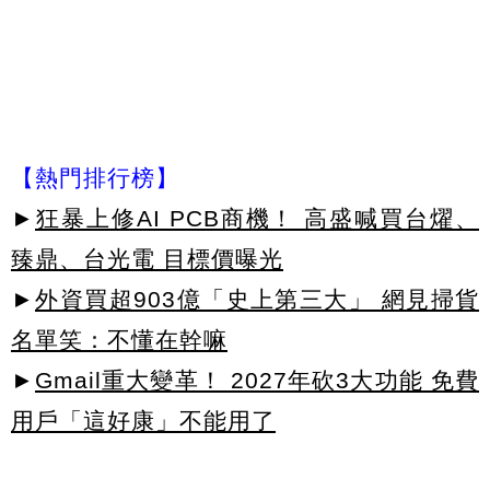
【熱門排行榜】
►
狂暴上修AI PCB商機！ 高盛喊買台燿、
臻鼎、台光電 目標價曝光
►
外資買超903億「史上第三大」 網見掃貨
名單笑：不懂在幹嘛
►
Gmail重大變革！ 2027年砍3大功能 免費
用戶「這好康」不能用了