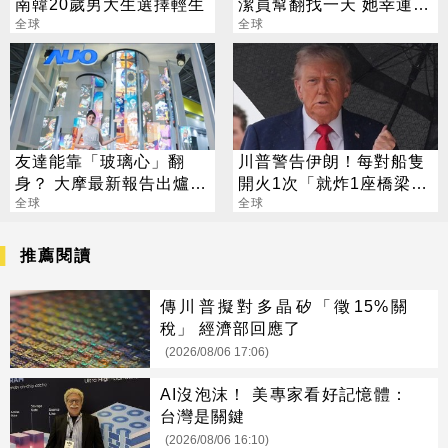
南韓20歲男大生選擇輕生
潔員幫翻找一天 她幸運撿
全球
回3700萬
全球
友達能靠「玻璃心」翻
川普警告伊朗！每對船隻
身？ 大摩最新報告出爐
開火1次「就炸1座橋梁或
目標價也曝光
全球
發電廠」
全球
推薦閱讀
傳川普擬對多晶矽「徵15%關
稅」 經濟部回應了
(2026/08/06 17:06)
AI沒泡沫！ 美專家看好記憶體：
台灣是關鍵
(2026/08/06 16:10)