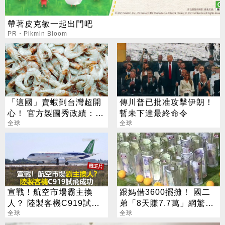
帶著皮克敏一起出門吧
PR・Pikmin Bloom
「這國」賣蝦到台灣超開
傳川普已批准攻擊伊朗！
心！ 官方製圖秀政績：喜
暫未下達最終命令
賺6千萬
全球
全球
宣戰！航空市場霸主換
跟媽借3600擺攤！ 國二
人？ 陸製客機C919試飛
弟「8天賺7.7萬」網驚
成功
全球
呆：商業奇才
全球