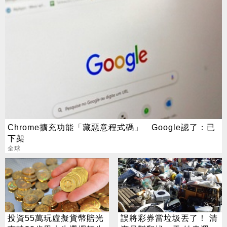
Chrome擴充功能「藏惡意程式碼」 Google認了：已
下架
全球
投資55萬玩虛擬貨幣賠光
誤將彩券當垃圾丟了！ 清