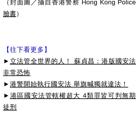
（封面圖／攝自香港警察 Hong Kong Police
臉書
）
【往下看更多】
►
立法管全世界的人！ 蘇貞昌：港版國安法
非常恐怖
►
港警開始執行國安法 舉旗喊獨就違法！
►
港區國安法管轄權超大 4類罪皆可判無期
徒刑