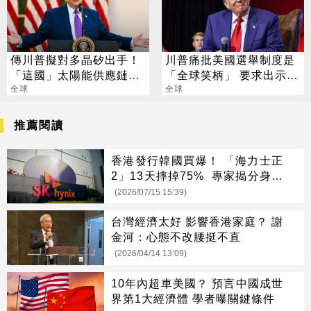
傳川普擬對多晶矽出手！
川普痛批美國選舉制度是
「這國」太陽能供應鏈恐
「全球笑柄」 要求出示身
遭重擊
全球
分證
全球
推薦閱讀
香港發行韓國買爆！ 「海力士正
2」13天摔掉75% 專家揭分身綁
架現貨秘辛
(2026/07/15 15:39)
台灣經濟太好 影響香港家庭？ 謝
金河：心態不改腰挺不直
(2026/04/14 13:09)
10年內超車美國？ 預言中國成世
界第1大經濟體 學者曝關鍵條件