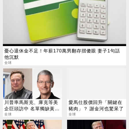
憂心退休金不足！年薪170萬男翻存摺傻眼 妻子1句話
他沉默
全球
川普率馬斯克、庫克等美
愛馬仕股價回升「關鍵在
企巨頭訪中 名單獨缺黃仁
豬肉」？ 謝金河也驚呆了
勳
全球
全球