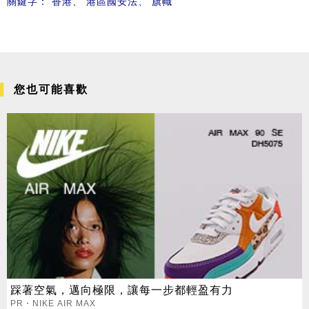
關鍵字：
香港
、
港區國安法
、
旗幟
您也可能喜歡
踩著空氣，邁向極限，讓每一步都輕盈有力
PR・NIKE AIR MAX