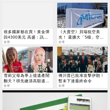
很多國家都在買！黃金彈
《大賣空》貝瑞狙空美
回4300美元 高盛：訊號
光！ 還擴大「5檔」空頭
來了
全球
部位
全球
雪莉父母為爭上億遺產鬧
傳川普已批准攻擊伊朗！
翻天？得先繳清高額遺產
暫未下達最終命令
稅
全球
全球