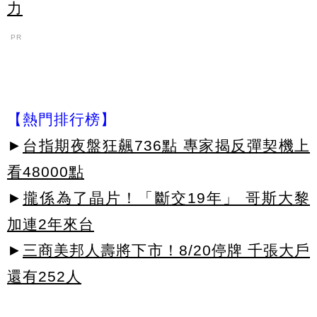
力
PR
【熱門排行榜】
►
台指期夜盤狂飆736點 專家揭反彈契機上
看48000點
►
攏係為了晶片！「斷交19年」 哥斯大黎
加連2年來台
►
三商美邦人壽將下市！8/20停牌 千張大戶
還有252人