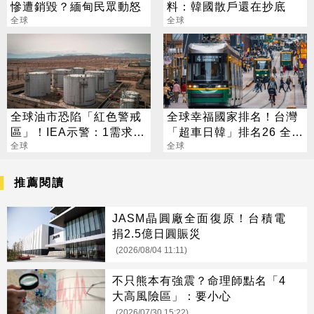
慘遭銷毀？緬甸民眾動怒
料：韓國散戶還在抄底
全球
全球
全球油市恐陷「紅色警戒
全球幸福國家排名！台灣
區」！IEA示警：1需求將
「超車日韓」排名26 全東
增加危機
全球
亞最幸福
全球
推薦閱讀
JASM晶圓廠全面復原！台積電
捐2.5億日圓賑災
(2026/08/04 11:11)
不只熊本有強震？命理師點名「4
大高風險區」：要小心
(2026/07/30 15:22)