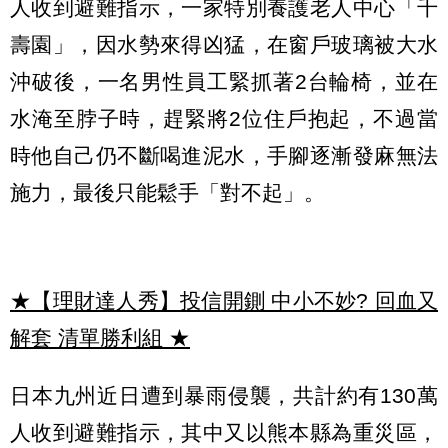
人收到避難指示，一家特別養護老人中心「千
壽園」，因水勢來得凶猛，在窗戶玻璃被大水
沖破後，一名男性員工緊抓著2台輪椅，並在
水淹至脖子時，趕緊將2位住戶抱起，不過當
時他自己仍不斷喝進泥水，手腳逐漸發麻無法
施力，最後只能鬆手「對不起」。
★【理財達人秀】投信開鍘 中小不妙? 回血又
解套 清單勝利組
★
日本九州近日遭到暴雨侵襲，共計約有130萬
人收到避難指示，其中又以熊本縣為重災區，