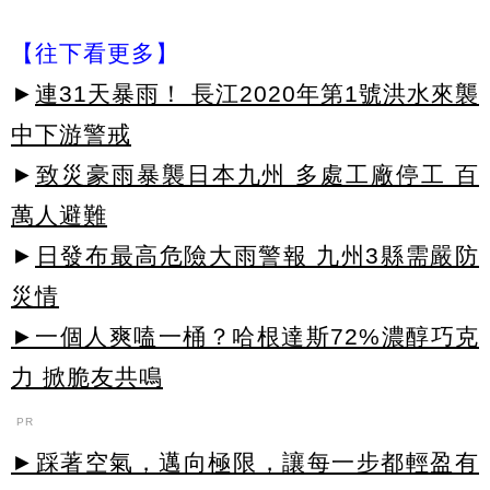
【往下看更多】
►
連31天暴雨！ 長江2020年第1號洪水來襲
中下游警戒
►
致災豪雨暴襲日本九州 多處工廠停工 百
萬人避難
►
日發布最高危險大雨警報 九州3縣需嚴防
災情
►一個人爽嗑一桶？哈根達斯72%濃醇巧克
力 掀脆友共鳴
PR
►踩著空氣，邁向極限，讓每一步都輕盈有