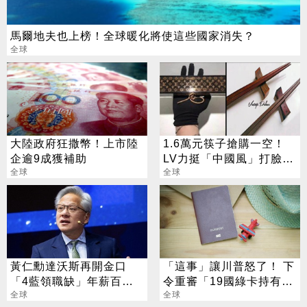
馬爾地夫也上榜！全球暖化將使這些國家消失？
全球
大陸政府狂撒幣！上市陸
1.6萬元筷子搶購一空！
企逾9成獲補助
LV力挺「中國風」打臉
全球
D&G
全球
黃仁勳達沃斯再開金口
「這事」讓川普怒了！ 下
「4藍領職缺」年薪百萬
令重審「19國綠卡持有
不是夢
全球
人」
全球