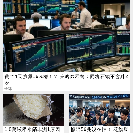
費半4天強彈16%穩了？ 策略師示警：同塊石頭不會絆2
次
全球
1.8萬噸稻米銷非洲1原因
慘賠56兆沒在怕！ 花旗爆