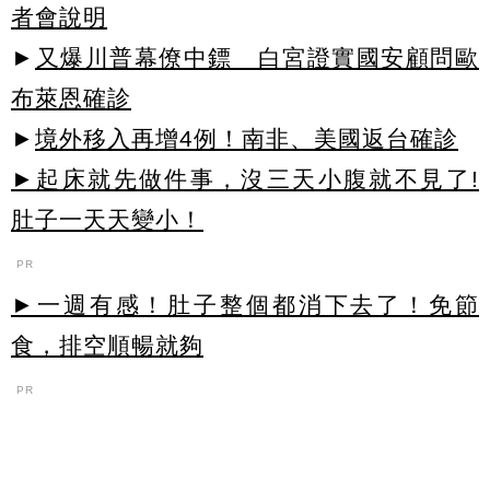
者會說明
►
又爆川普幕僚中鏢 白宮證實國安顧問歐
布萊恩確診
►
境外移入再增4例！南非、美國返台確診
►起床就先做件事，沒三天小腹就不見了!
肚子一天天變小！
PR
►一週有感！肚子整個都消下去了！免節
食，排空順暢就夠
PR