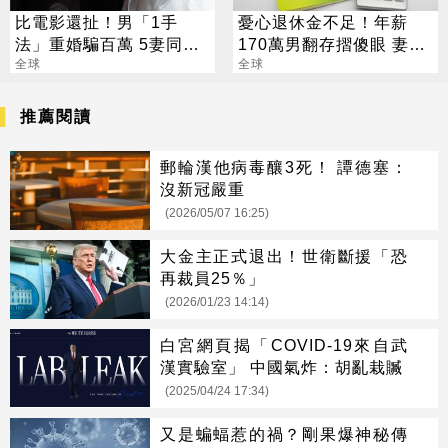
比電影還扯！男「1手
憂心退休金不足！年薪
法」重婚騙百萬 5妻同社
170萬男翻存摺傻眼 妻子
區4年不知情
全球
1句話他沉默
全球
推薦閱讀
郵輪漢他病毒釀3死！ 譚德塞：
沒新冠嚴重
(2026/05/07 16:25)
大金主正式退出！世衛斷援「恐
再裁員25％」
(2026/01/23 14:14)
白宮網頁揭「COVID-19來自武
漢實驗室」 中國氣炸：胡亂栽贓
(2025/04/24 17:34)
又是蝙蝠惹的禍？剛果爆神秘傳