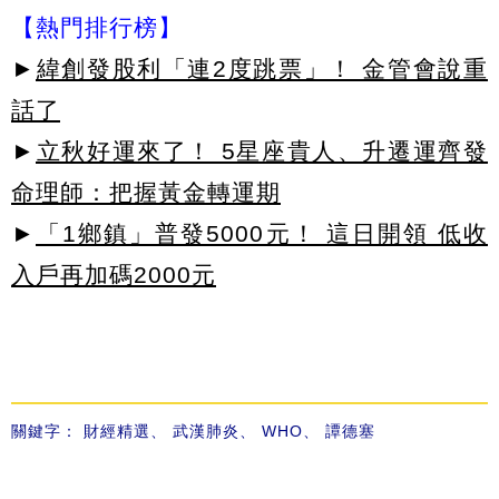
【熱門排行榜】
►
緯創發股利「連2度跳票」！ 金管會說重
話了
►
立秋好運來了！ 5星座貴人、升遷運齊發
命理師：把握黃金轉運期
►
「1鄉鎮」普發5000元！ 這日開領 低收
入戶再加碼2000元
關鍵字：
財經精選
、
武漢肺炎
、
WHO
、
譚德塞