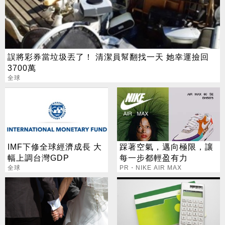
誤將彩券當垃圾丟了！ 清潔員幫翻找一天 她幸運撿回
3700萬
全球
IMF下修全球經濟成長 大
踩著空氣，邁向極限，讓
幅上調台灣GDP
每一步都輕盈有力
全球
PR・NIKE AIR MAX