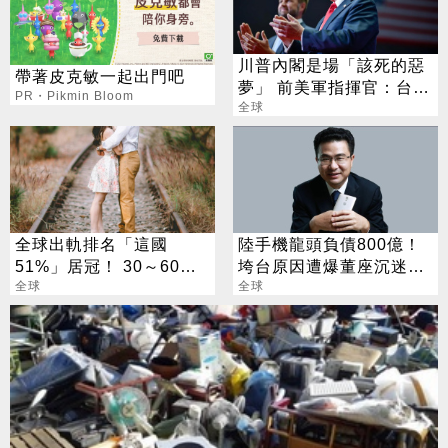
川普內閣是場「該死的惡
帶著皮克敏一起出門吧
夢」 前美軍指揮官：台灣
PR・Pikmin Bloom
處境堪憂
全球
全球出軌排名「這國
陸手機龍頭負債800億！
51%」居冠！ 30～60歲
垮台原因遭爆董座沉迷這
男性是高風險族群
全球
事？
全球