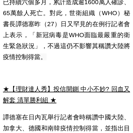
已持續六個多月，累計造成逾1600萬人確診、
65萬餘人死亡。對此，世衛組織（WHO）秘
書長譚德塞昨（27）日又罕見的在例行記者會
上表示，「新冠病毒是WHO面臨最嚴重的衛
生緊急狀況」，
不過這仍不影響其稱讚大陸將
疫情控制得當。
★【理財達人秀】投信開鍘 中小不妙? 回血又
解套 清單勝利組
★
譚德塞在日內瓦舉行記者會時稱讚中國大陸、
加拿大、德國和南韓疫情控制得當，並指出目