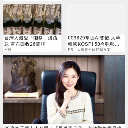
台灣人最愛「獺祭」爆疏
009829掌握AI關鍵 大華
忽 宣布回收26萬瓶
韓國KOSPI 50今強勢開
全球
募
PR・大華銀全能行銷方案