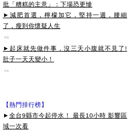
批「糟糕的主意」：下場恐更慘
►減肥首選，檸檬加它，堅持一週，腰細
了，瘦到你懷疑人生
PR
►起床就先做件事，沒三天小腹就不見了!
肚子一天天變小！
PR
【熱門排行榜】
►
全台9縣市今起停水！ 最長10小時 影響區
域一次看