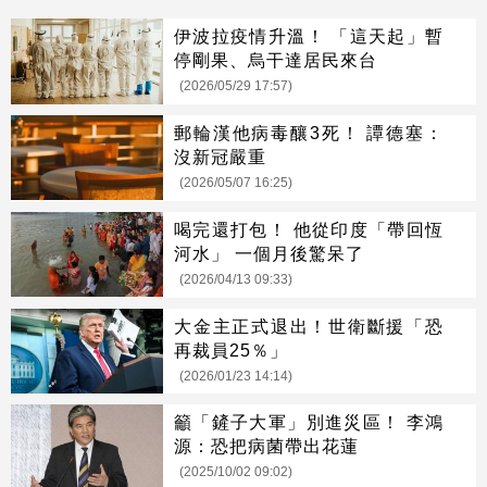
伊波拉疫情升溫！ 「這天起」暫
停剛果、烏干達居民來台
(2026/05/29 17:57)
郵輪漢他病毒釀3死！ 譚德塞：
沒新冠嚴重
(2026/05/07 16:25)
喝完還打包！ 他從印度「帶回恆
河水」 一個月後驚呆了
(2026/04/13 09:33)
大金主正式退出！世衛斷援「恐
再裁員25％」
(2026/01/23 14:14)
籲「鏟子大軍」別進災區！ 李鴻
源：恐把病菌帶出花蓮
(2025/10/02 09:02)