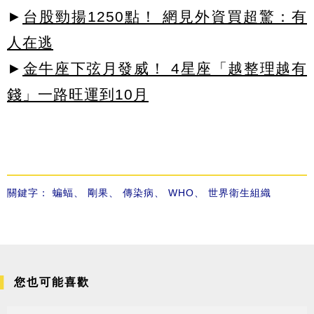
►
台股勁揚1250點！ 網見外資買超驚：有
人在逃
►
金牛座下弦月發威！ 4星座「越整理越有
錢」一路旺運到10月
關鍵字：
蝙蝠
、
剛果
、
傳染病
、
WHO
、
世界衛生組織
您也可能喜歡