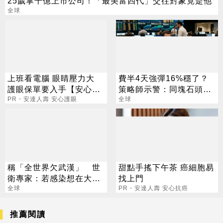
25歲掌千億上市公司！「最美富四代」交往對象竟是他
全球
上班看電腦 眼睛壓力大
費半4天強彈16%穩了？
護眼保單要入手【安心護
策略師示警：同塊石頭不
眼定期眼睛險】
PR・安達人壽 安心護眼
會絆2次
全球
稱「全世界欠武漢」 世
甜點手搖下午茶 癌細胞易
衛專家：若感染想在大陸
找上門
治療
全球
PR・安達人壽 安心抗癌
推薦閱讀