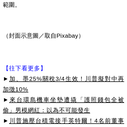
範圍。
（封面示意圖／取自Pixabay）
【往下看更多】
►
加、墨25%關稅3/4生效！川普擬對中再
加徵10%
►
來台環島機車坐墊遭撬「護照錢包全被
偷」男模網紅：以為不可能發生
►
川普施壓台積電接手英特爾！4名前董事