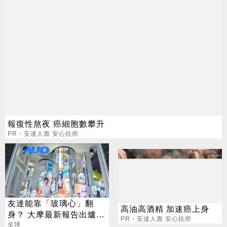
報復性熬夜 癌細胞數攀升
PR・安達人壽 安心抗癌
友達能靠「玻璃心」翻
高油高酒精 加速癌上身
身？ 大摩最新報告出爐
PR・安達人壽 安心抗癌
目標價也曝光
全球