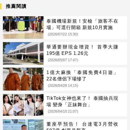
推薦閱讀
泰國機場新規！安檢「旅客不在
場」可逕行開箱 新規10月實施
(2026/07/22 15:30)
華通要辦現金增資！ 首季大賺
195億 EPS 1.26元
(2026/05/07 17:47)
1億大麻換「泰國免費4日遊」
22名僧侶下場慘了
(2026/04/28 14:15)
TikTok女神也來了！ 泰國抽兵現
場 變身「正妹舞台」
(2026/04/10 21:07)
董座早預告！ 台達電3月營收