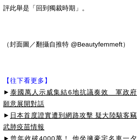
評此舉是「回到獨裁時期」。
（封面圖／翻攝自推特 @Beautyfemmeft）
【往下看更多】
►
泰國萬人示威集結6地抗議奏效 軍政府
願意展開對話
►
日本首度證實遭到網路攻擊 疑大陸駭客竊
武肺疫苗情報
►
曾年收破4000萬！ 他坐擁豪宅名車一夕