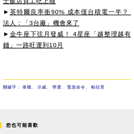
士飯店員工吃上癮
►
英特爾良率衝90% 成本僅台積電一半？
法人：「3台廠」機會來了
►
金牛座下弦月發威！ 4星座「越整理越有
錢」一路旺運到10月
關鍵字：
泰國
、
示威
、
學運
、
緊急命令
、
帕拉育
您也可能喜歡