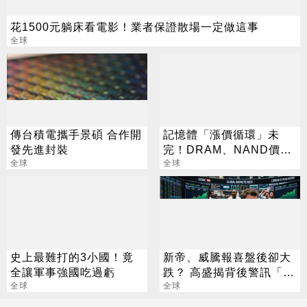
花1500元躺床看電影！業者保證散場一定做這事
全球
傳台積電攜手景碩 合作開
記憶體「漲價循環」未
發先進封裝
完！DRAM、NAND價格
全球
7月再創新高
全球
史上最難打的3小國！竟
新帝、威騰報喜盤後卻大
全讓軍事強國吃過虧
跌？ 高盛揭背後警訊「恐
全球
傷到美光」
全球