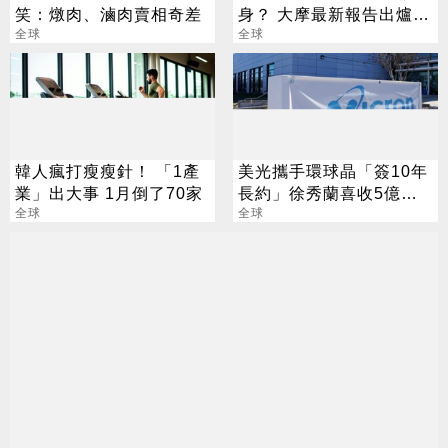
笑：燉肉、滷肉賣相奇差
身？ 大摩最新報告出爐
全球
目標價也曝光
全球
韓人瘋打瘦瘦針！ 「1產
美光攜手環球晶「簽10年
業」出大事 1月倒了70家
長約」徐秀蘭喜收5億美
全球
金大禮
全球