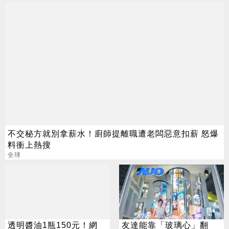
不交秘方就別拿薪水！廚師提離職遭老闆惡意扣薪 怒爆
料衝上熱搜
全球
透明醬油1瓶150元！網
友達能靠「玻璃心」翻