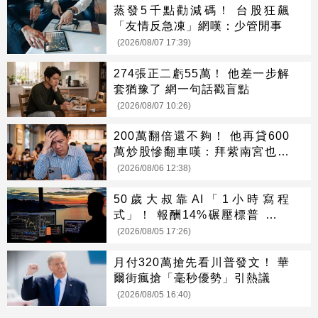
蒸發5千點勸減碼！ 台股狂飆
「友情反急凍」網嘆：少管閒事
(2026/08/07 17:39)
274張正二虧55萬！ 他差一步解
套猶豫了 網一句話戳盲點
(2026/08/07 10:26)
200萬翻倍還不夠！ 他再貸600
萬炒股慘翻車嘆：拜紫南宮也沒
用
(2026/08/06 12:38)
50歲大叔靠AI「1小時寫程
式」！ 報酬14%碾壓標普 直接
辭職去炒股
(2026/08/05 17:26)
月付320萬搶先看川普發文！ 華
爾街瘋搶「毫秒優勢」引熱議
(2026/08/05 16:40)