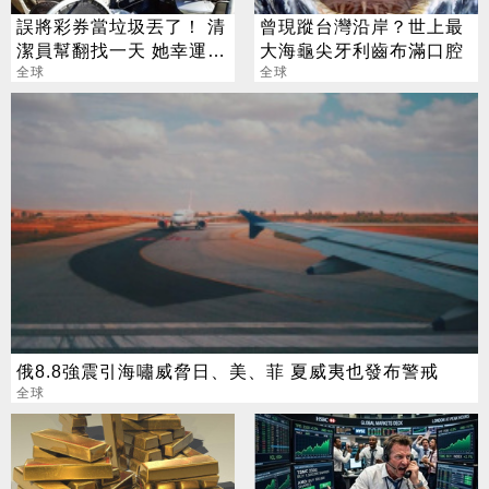
誤將彩券當垃圾丟了！ 清
曾現蹤台灣沿岸？世上最
潔員幫翻找一天 她幸運撿
大海龜尖牙利齒布滿口腔
回3700萬
全球
全球
俄8.8強震引海嘯威脅日、美、菲 夏威夷也發布警戒
全球