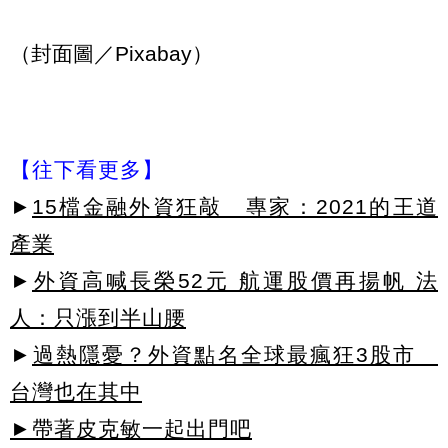
（封面圖／Pixabay）
【往下看更多】
►
15檔金融外資狂敲 專家：2021的王道
產業
►
外資高喊長榮52元 航運股價再揚帆 法
人：只漲到半山腰
►
過熱隱憂？外資點名全球最瘋狂3股市
台灣也在其中
►帶著皮克敏一起出門吧