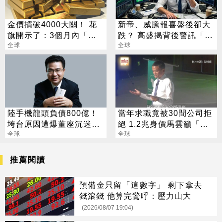
金價摜破4000大關！ 花
新帝、威騰報喜盤後卻大
旗開示了：3個月內「跌
跌？ 高盛揭背後警訊「恐
到這」
全球
傷到美光」
全球
陸手機龍頭負債800億！
當年求職竟被30間公司拒
垮台原因遭爆董座沉迷這
絕 1.2兆身價馬雲籲「剩
事？
全球
男覺醒」
全球
推薦閱讀
預備金只留「這數字」 剩下拿去
錢滾錢 他算完驚呼：壓力山大
(2026/08/07 19:04)