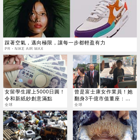
踩著空氣，邁向極限，讓每一步都輕盈有力
PR・NIKE AIR MAX
女留學生躍上5000日圓！
曾是富士康女作業員！她
令和新紙鈔創意滿點
翻身3千億市值董座：台
全球
灣人缺狼性
全球