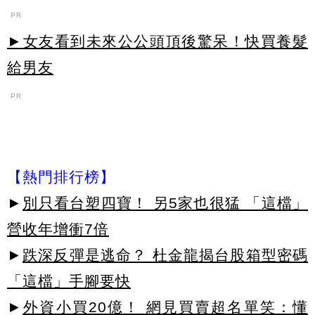
PR
►女友看到未來公公頭頂後驚呆！快買養髮
給男友
PR
【熱門排行榜】
►
別只看台塑四寶！ 另5家也很猛 「這檔」
營收年增衝7倍
►
跌深反彈是逃命？ 杜金龍揭台股箱型密碼
「這檔」手腳要快
►
外資小買20億！ 網見買賣超名單笑：懂