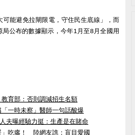
大可能避免拉閘限電，守住民生底線」，而
源局公布的數據顯示，今年1月至8月全國用
 教育部：否則調減招生名額
稱「一時未察」醫師一句話酸爆
 人夫曝經驗力挺：生產是在賭命
署」吃癟！ 陸網友譙：盲目愛國