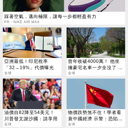
踩著空氣，邁向極限，讓每一步都輕盈有力
PR・NIKE AIR MAX
亞洲最低！印尼稅率
曾年收破4000萬！ 他坐
「32→19%」代價曝光
擁豪宅名車一夕全沒了 卻
全球
喊「比過去更快樂」
全球
油價自82降至54美元！
物價跌勢煞不住！學者看
川普發文謝沙國：請享用
衰中國經濟 示警：恐陷長
全球
期通縮
全球