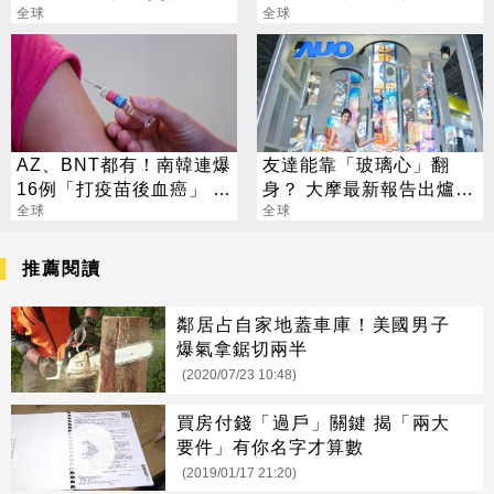
竟是他
全球
全球
AZ、BNT都有！南韓連爆
友達能靠「玻璃心」翻
16例「打疫苗後血癌」 醫
身？ 大摩最新報告出爐
師回應
全球
目標價也曝光
全球
推薦閱讀
鄰居占自家地蓋車庫！美國男子
爆氣拿鋸切兩半
(2020/07/23 10:48)
買房付錢「過戶」關鍵 揭「兩大
要件」有你名字才算數
(2019/01/17 21:20)