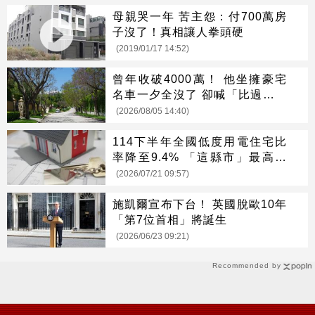
母親哭一年 苦主怨：付700萬房
子沒了！真相讓人拳頭硬
(2019/01/17 14:52)
曾年收破4000萬！ 他坐擁豪宅
名車一夕全沒了 卻喊「比過去更
快樂」
(2026/08/05 14:40)
114下半年全國低度用電住宅比
率降至9.4% 「這縣市」最高居
冠
(2026/07/21 09:57)
施凱爾宣布下台！ 英國脫歐10年
「第7位首相」將誕生
(2026/06/23 09:21)
Recommended by