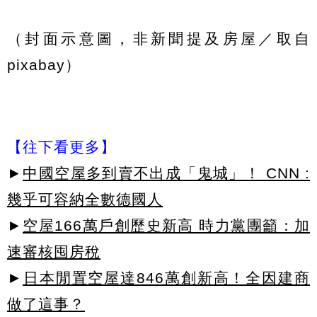
（封面示意圖，非新聞提及房屋／取自
pixabay）
【往下看更多】
►
中國空屋多到賣不出成「鬼城」！ CNN :
幾乎可容納全數德國人
►
空屋166萬戶創歷史新高 時力黨團籲：加
速審核囤房稅
►
日本閒置空屋達846萬創新高！全因建商
做了這事？