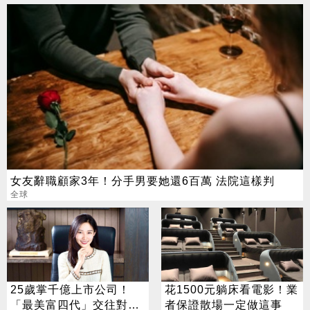
女友辭職顧家3年！分手男要她還6百萬 法院這樣判
全球
25歲掌千億上市公司！
花1500元躺床看電影！業
「最美富四代」交往對象
者保證散場一定做這事