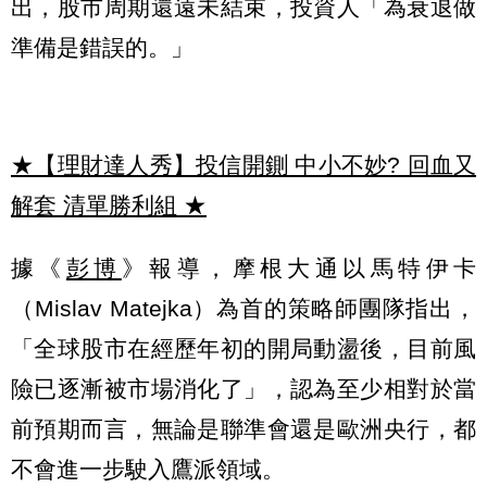
出，股市周期還遠未結束，投資人「為衰退做
準備是錯誤的。」
★【理財達人秀】投信開鍘 中小不妙? 回血又
解套 清單勝利組
★
據《
彭博
》報導，摩根大通以馬特伊卡
（Mislav Matejka）為首的策略師團隊指出，
「全球股市在經歷年初的開局動盪後，目前風
險已逐漸被市場消化了」，認為至少相對於當
前預期而言，無論是聯準會還是歐洲央行，都
不會進一步駛入鷹派領域。