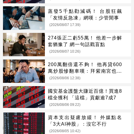
蒸發5千點勸減碼！ 台股狂飆
「友情反急凍」網嘆：少管閒事
(2026/08/07 17:39)
274張正二虧55萬！ 他差一步解
套猶豫了 網一句話戳盲點
(2026/08/07 10:26)
200萬翻倍還不夠！ 他再貸600
萬炒股慘翻車嘆：拜紫南宮也沒
用
(2026/08/06 12:38)
國安基金護盤大賺近百億！買進8
檔全獲利 「這檔」貢獻逾7成7
(2026/08/06 09:22)
資本支出疑慮放緩！ 外媒點名
「3大AI神股」：沒它不行
(2026/08/05 10:42)