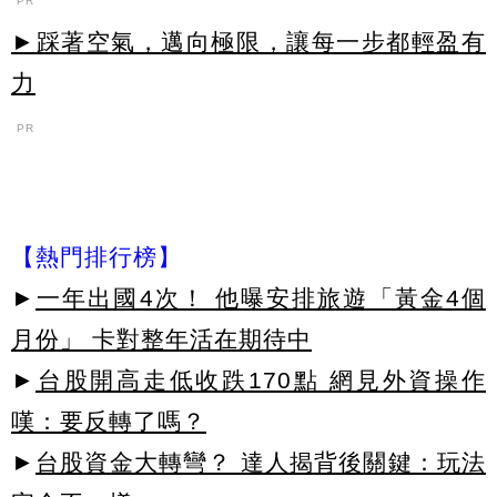
PR
►踩著空氣，邁向極限，讓每一步都輕盈有
力
PR
【熱門排行榜】
►
一年出國4次！ 他曝安排旅遊「黃金4個
月份」 卡對整年活在期待中
►
台股開高走低收跌170點 網見外資操作
嘆：要反轉了嗎？
►
台股資金大轉彎？ 達人揭背後關鍵：玩法