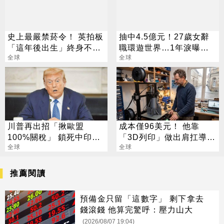
史上最嚴禁菸令！ 英拍板
抽中4.5億元！27歲女辭
「這年後出生」終身不得
職環遊世界…1年淚曝現
買菸
全球
況
全球
川普再出招「揪歐盟
成本僅96美元！ 他靠
100%關稅」 鎖死中印俄
「3D列印」做出肩扛導引
石油貿易
全球
飛彈 專家全嚇傻
全球
推薦閱讀
預備金只留「這數字」 剩下拿去
錢滾錢 他算完驚呼：壓力山大
(2026/08/07 19:04)