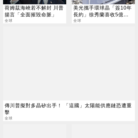
荷姆茲海峽若不解封 川普
美光攜手環球晶「簽10年
揚言「全面摧毀命脈」
長約」徐秀蘭喜收5億美
全球
金大禮
全球
傳川普擬對多晶矽出手！ 「這國」太陽能供應鏈恐遭重
擊
全球