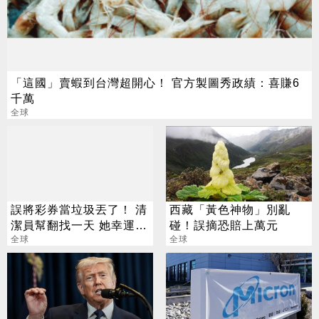
「這國」賣蝦到台灣超開心！ 官方製圖秀政績：喜賺6
千萬
全球
誤將彩券當垃圾丟了！ 清
西藏「黃色神物」別亂
潔員幫翻找一天 她幸運撿
碰！誤摘恐賠上萬元
回3700萬
全球
全球