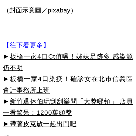
（封面示意圖／pixabay）
【往下看更多】
►
板橋一家4口Ct值曝！姊妹足跡多 感染源
仍不明
►
板橋一家4口染疫！確診女在北巿信義區
會計事務所上班
►
新竹退休伯玩刮刮樂問「大獎哪領」 店員
一看驚呆：1200萬頭獎
►帶著皮克敏一起出門吧