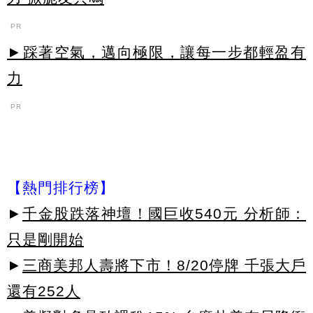
PR
►踩著空氣，邁向極限，讓每一步都輕盈有
力
PR
【熱門排行榜】
►
千金股跌落神壇！國巨收540元 分析師：
只是剛開始
►
三商美邦人壽將下市！8/20停牌 千張大戶
還有252人