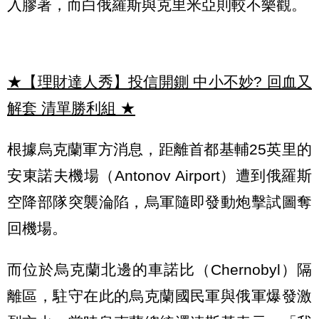
入膠著，而白俄羅斯與克里米亞則較不樂觀。
★【理財達人秀】投信開鍘 中小不妙? 回血又
解套 清單勝利組
★
根據烏克蘭軍方消息，距離首都基輔25英里的
安東諾夫機場（Antonov Airport）遭到俄羅斯
空降部隊突襲淪陷，烏軍隨即發動炮擊試圖奪
回機場。
而位於烏克蘭北邊的車諾比（Chernobyl）隔
離區，駐守在此的烏克蘭國民軍與俄軍爆發激