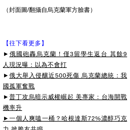
（封面圖/翻攝自烏克蘭軍方臉書）
【往下看更多】
►
俄國砲轟烏克蘭！僅3留學生返台 其餘9
人現況曝：以為不會打
►
俄大舉入侵釀近500死傷 烏克蘭總統：我
國孤軍奮戰
►
普丁攻烏暗示威權崛起 美專家：台海開戰
機率升
►一個人爽嗑一桶？哈根達斯72%濃醇巧克
力 掀脆友共鳴