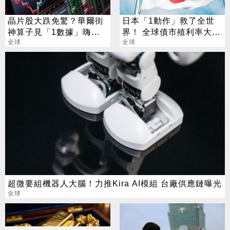
晶片股大跌免驚？華爾街
日本「1動作」救了全世
神算子見「1數據」嗨
界！ 全球債市殖利率大跌
喊：絕佳買點來了
全球
緩解拋售疑慮
全球
超微要組機器人大腦！力推Kira AI模組 台廠供應鏈曝光
全球