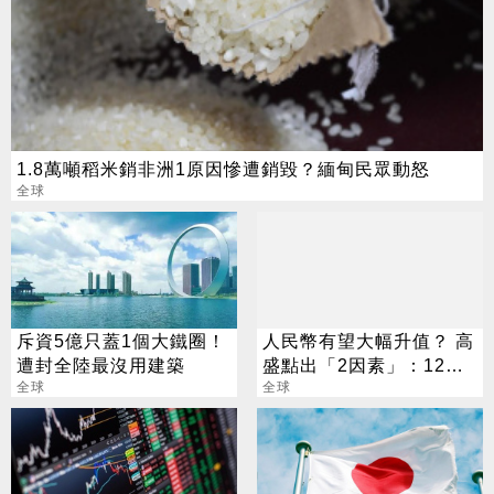
1.8萬噸稻米銷非洲1原因慘遭銷毀？緬甸民眾動怒
全球
斥資5億只蓋1個大鐵圈！
人民幣有望大幅升值？ 高
遭封全陸最沒用建築
盛點出「2因素」：12個
全球
月內升至6.7
全球