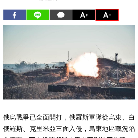
俄烏戰爭已全面開打，俄羅斯軍隊從烏東、白
俄羅斯、克里米亞三面入侵，烏東地區戰況陷