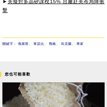
►
美擬對多晶矽課稅15% 台廠赴美布局降衝
擊
關鍵字：
俄羅斯
、
車諾比
、
戰略
、
烏克蘭
、
專家
您也可能喜歡