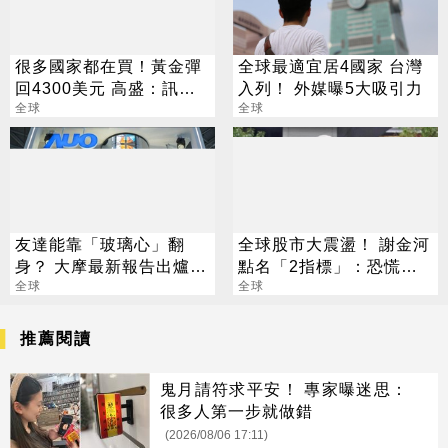
很多國家都在買！黃金彈
全球最適宜居4國家 台灣
回4300美元 高盛：訊號
入列！ 外媒曝5大吸引力
來了
全球
全球
友達能靠「玻璃心」翻
全球股市大震盪！ 謝金河
身？ 大摩最新報告出爐
點名「2指標」：恐慌跌
目標價也曝光
全球
勢已告一段落
全球
推薦閱讀
鬼月請符求平安！ 專家曝迷思：
很多人第一步就做錯
(2026/08/06 17:11)