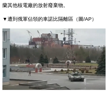
蘭其他核電廠的放射廢棄物。
▼遭到俄軍佔領的車諾比隔離區（圖/AP）