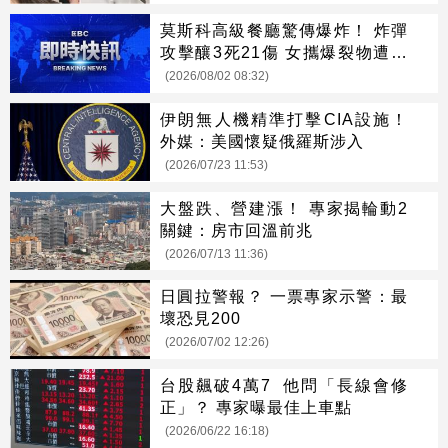
莫斯科高級餐廳驚傳爆炸！ 炸彈
攻擊釀3死21傷 女攜爆裂物遭攔
引爆
(2026/08/02 08:32)
伊朗無人機精準打擊CIA設施！
外媒：美國懷疑俄羅斯涉入
(2026/07/23 11:53)
大盤跌、營建漲！ 專家揭輪動2
關鍵：房市回溫前兆
(2026/07/13 11:36)
日圓拉警報？ 一票專家示警：最
壞恐見200
(2026/07/02 12:26)
台股飆破4萬7 他問「長線會修
正」？ 專家曝最佳上車點
(2026/06/22 16:18)