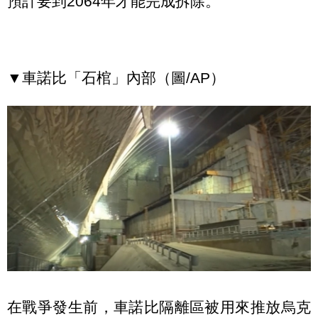
預計要到2064年才能完成拆除。
▼車諾比「石棺」內部（圖/AP）
在戰爭發生前，車諾比隔離區被用來推放烏克