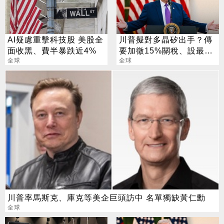
AI疑慮重擊科技股 美股全
川普擬對多晶矽出手？傳
面收黑、費半暴跌近4%
要加徵15%關稅、設最低
全球
進口價
全球
川普率馬斯克、庫克等美企巨頭訪中 名單獨缺黃仁勳
全球