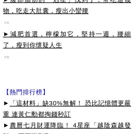
物，吃走大肚囊，瘦出小蠻腰
PR
►減肥首選，檸檬加它，堅持一週，腰細
了，瘦到你懷疑人生
PR
【熱門排行榜】
►
「這材料」缺30%無解！ 恐比記憶體更嚴
重 連黃仁勳都掏錢秒訂
►
農曆七月財運降臨！ 4星座「越陰森越發