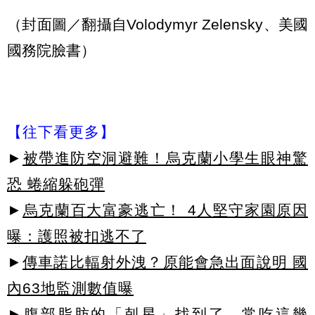
（封面圖／翻攝自Volodymyr Zelensky、美國
國務院臉書）
【往下看更多】
►
被帶進防空洞避難！烏克蘭小學生眼神驚
恐 蜷縮躲砲彈
►
烏克蘭百大富豪逃亡！ 4人堅守家園原因
曝：護照被扣逃不了
►
傳車諾比輻射外洩？原能會急出面說明 國
內63地監測數值曝
►腹部脂肪的「剋星」找到了，常吃這幾