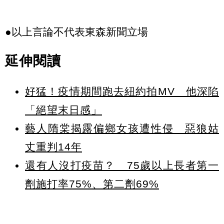
●以上言論不代表東森新聞立場
延伸閱讀
好猛！疫情期間跑去紐約拍MV 他深陷
「絕望末日感」
藝人隋棠揭露偏鄉女孩遭性侵 惡狼姑
丈重判14年
還有人沒打疫苗？ 75歲以上長者第一
劑施打率75%、第二劑69%