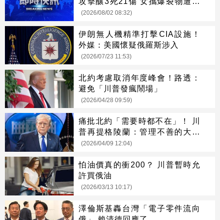
攻擊釀3死21傷 女攜爆裂物遭攔
引爆
(2026/08/02 08:32)
伊朗無人機精準打擊CIA設施！
外媒：美國懷疑俄羅斯涉入
(2026/07/23 11:53)
北約考慮取消年度峰會！路透：
避免「川普發瘋鬧場」
(2026/04/28 09:59)
痛批北約「需要時都不在」！ 川
普再提格陵蘭：管理不善的大冰
塊
(2026/04/09 12:04)
怕油價真的衝200？ 川普暫時允
許買俄油
(2026/03/13 10:17)
澤倫斯基轟台灣「電子零件流向
俄」 賴清德回應了