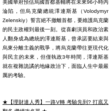
美國華府預估烏國首都基輔將在未來96小時內
淪陷，但烏克蘭總統澤連斯基（Volodymyr
Zelenskiy）誓言絕不撤離首都，要維護烏克蘭
的民主政權到最後一刻。從喜劇演員和政治素
人翻身成為總統的澤連斯基，曾承諾要結束與
烏東分離主義的戰爭，將烏克蘭帶往更現代化
與民主的未來，但僅執政3年時間，澤連斯基
就在複雜詭譎的地緣政治下，面臨人生中最嚴
厲的考驗。
★【理財達人秀】一路V轉 考驗先到? 打底又