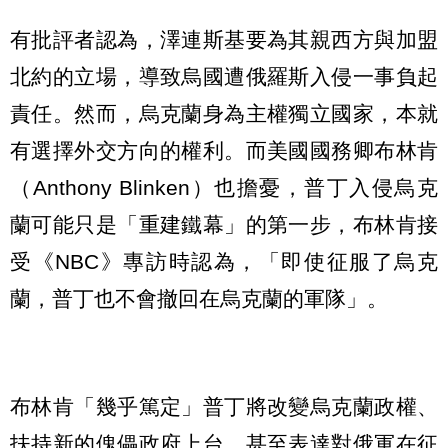
有批評者認為，澤連斯基要為其親西方與加盟
北約的立場，導致烏國遭俄羅斯入侵一事負起
責任。然而，烏克蘭身為主權獨立國家，本就
有選擇外交方向的權利。而美國國務卿布林肯
（Anthony Blinken）也擔憂，普丁入侵烏克
蘭可能只是「重建鐵幕」的第一步，布林肯接
受《NBC》專訪時認為，「即使征服了烏克
蘭，普丁也不會撤回在烏克蘭的軍隊」。
布林肯「幾乎篤定」普丁將改變烏克蘭政權、
扶持新的傀儡政府上台，甚至表達對俄軍在征