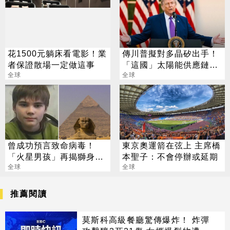
花1500元躺床看電影！業
傳川普擬對多晶矽出手！
者保證散場一定做這事
「這國」太陽能供應鏈恐
全球
遭重擊
全球
曾成功預言致命病毒！
東京奧運箭在弦上 主席橋
「火星男孩」再揭獅身人
本聖子：不會停辦或延期
面像祕辛
全球
全球
推薦閱讀
莫斯科高級餐廳驚傳爆炸！ 炸彈