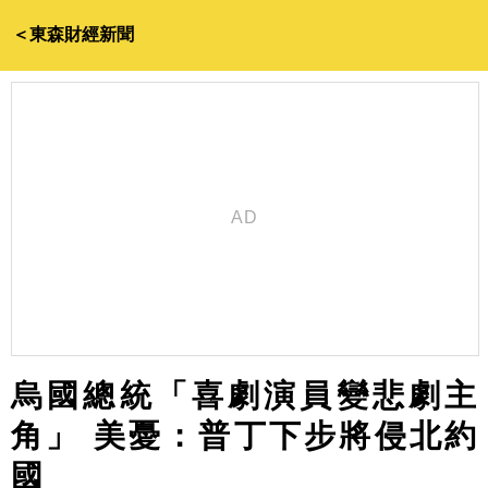
＜東森財經新聞
烏國總統「喜劇演員變悲劇主
角」 美憂：普丁下步將侵北約
國