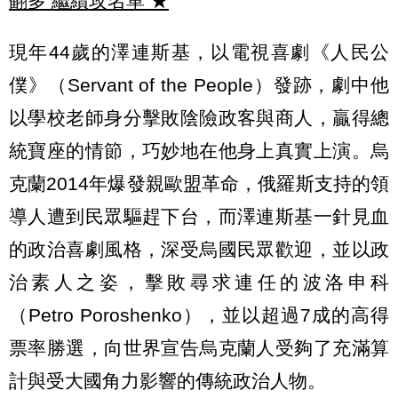
翻多 繼續攻名單
★
現年44歲的澤連斯基，以電視喜劇《人民公
僕》（Servant of the People）發跡，劇中他
以學校老師身分擊敗陰險政客與商人，贏得總
統寶座的情節，巧妙地在他身上真實上演。烏
克蘭2014年爆發親歐盟革命，俄羅斯支持的領
導人遭到民眾驅趕下台，而澤連斯基一針見血
的政治喜劇風格，深受烏國民眾歡迎，並以政
治素人之姿，擊敗尋求連任的波洛申科
（Petro Poroshenko），並以超過7成的高得
票率勝選，向世界宣告烏克蘭人受夠了充滿算
計與受大國角力影響的傳統政治人物。