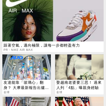
踩著空氣，邁向極限，讓每一步都輕盈有力
PR・NIKE AIR MAX
友達能靠「玻璃心」翻
娶越南老婆要三思！ 過來
身？ 大摩最新報告出爐
人列「4點」曝親身經驗
目標價也曝光
全球
全球