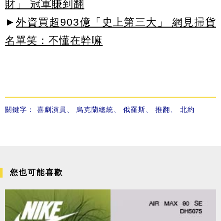
財」 冠軍賺到翻
►
外資買超903億「史上第三大」 網見掃貨
名單笑：不懂在幹嘛
關鍵字：
喜劇演員
、
烏克蘭總統
、
俄羅斯
、
推翻
、
北約
您也可能喜歡