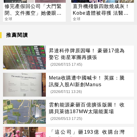
修完產假回公司「大門緊
直升機殘骸四散燒成灰！
閉、文件搬空」她傻眼：
Kobe遺體被尋獲 法醫證
連人都不見
全球
實身分
全球
推薦閱讀
昇達科停牌原因曝！ 豪砸17億為
娶它 衛星軍團再擴張
(2026/07/15 17:45)
Meta收購遭中國喊卡！ 英媒：騰
訊擬入股AI新創Manus
(2026/07/11 13:26)
雲豹能源豪砸百億擴張版圖！ 收
購貝萊德187MW太陽能案場
(2026/05/13 17:25)
「這公司」砸193億 收購台灣