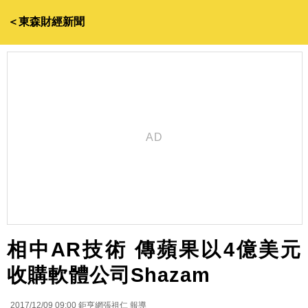
＜東森財經新聞
相中AR技術 傳蘋果以4億美元
收購軟體公司Shazam
2017/12/09 09:00
鉅亨網張祖仁 報導