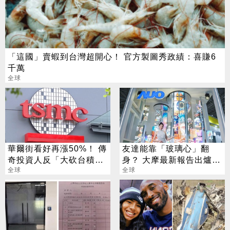
「這國」賣蝦到台灣超開心！ 官方製圖秀政績：喜賺6
千萬
全球
華爾街看好再漲50%！ 傳
友達能靠「玻璃心」翻
奇投資人反「大砍台積
身？ 大摩最新報告出爐
電」？ 外媒揭關鍵
全球
目標價也曝光
全球