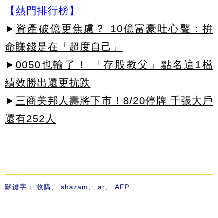
【熱門排行榜】
►
資產破億更焦慮？ 10億富豪吐心聲：拚
命賺錢是在「超度自己」
►
0050也輸了！ 「存股教父」點名這1檔
績效勝出還更抗跌
►
三商美邦人壽將下市！8/20停牌 千張大戶
還有252人
關鍵字：
收購
、
shazam
、
ar
、
AFP