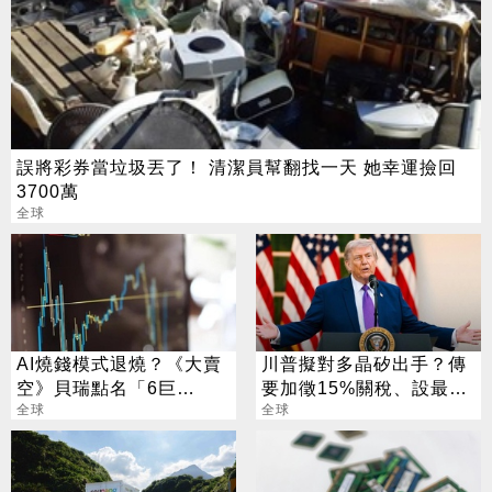
誤將彩券當垃圾丟了！ 清潔員幫翻找一天 她幸運撿回
3700萬
全球
AI燒錢模式退燒？《大賣
川普擬對多晶矽出手？傳
空》貝瑞點名「6巨
要加徵15%關稅、設最低
頭」：市場已經投票
全球
進口價
全球