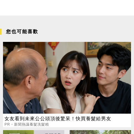
您也可能喜歡
女友看到未來公公頭頂後驚呆！快買養髮給男友
PR・新聞熱議養髮洗髮精