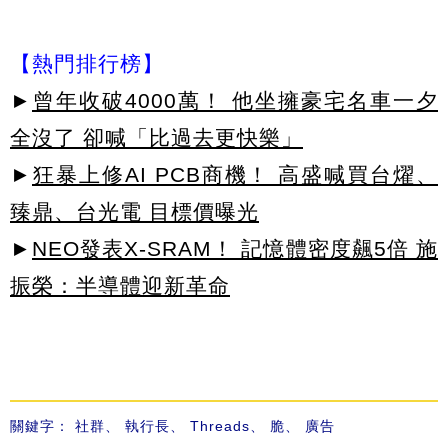
【熱門排行榜】
►
曾年收破4000萬！ 他坐擁豪宅名車一夕
全沒了 卻喊「比過去更快樂」
►
狂暴上修AI PCB商機！ 高盛喊買台燿、
臻鼎、台光電 目標價曝光
►
NEO發表X-SRAM！ 記憶體密度飆5倍 施
振榮：半導體迎新革命
關鍵字：
社群
、
執行長
、
Threads
、
脆
、
廣告