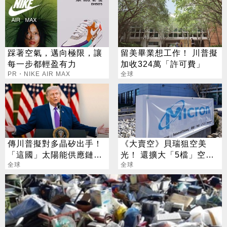
踩著空氣，邁向極限，讓
留美畢業想工作！ 川普擬
每一步都輕盈有力
加收324萬「許可費」
PR・NIKE AIR MAX
全球
傳川普擬對多晶矽出手！
《大賣空》貝瑞狙空美
「這國」太陽能供應鏈恐
光！ 還擴大「5檔」空頭
遭重擊
全球
部位
全球