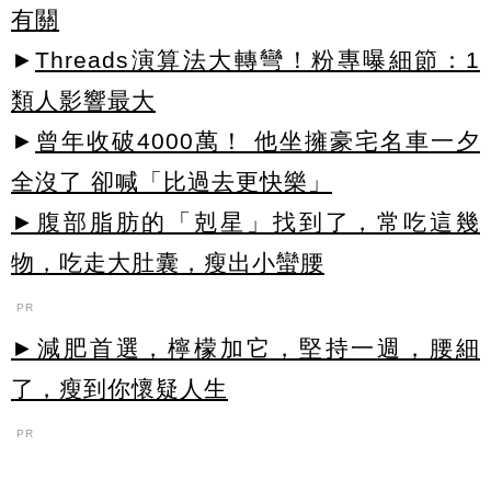
有關
►
Threads演算法大轉彎！粉專曝細節：1
類人影響最大
►
曾年收破4000萬！ 他坐擁豪宅名車一夕
全沒了 卻喊「比過去更快樂」
►腹部脂肪的「剋星」找到了，常吃這幾
物，吃走大肚囊，瘦出小蠻腰
PR
►減肥首選，檸檬加它，堅持一週，腰細
了，瘦到你懷疑人生
PR