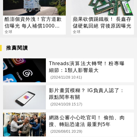
酷澎個資外洩！官方道歉
蘋果砍價踢鐵板！ 長鑫存
信曝光 每人補償1000元
儲硬氣回絕 背後原因曝光
購物金
全球
全球
推薦閱讀
Threads演算法大轉彎！粉專曝
細節：1類人影響最大
(2024/11/28 10:41)
影片畫質模糊？ IG負責人認了：
跟點閱率有關
(2024/10/28 15:17)
網路公審小心吃官司！ 偷拍、肉
搜、轉貼恐違法 最重判5年
(2026/08/01 20:29)