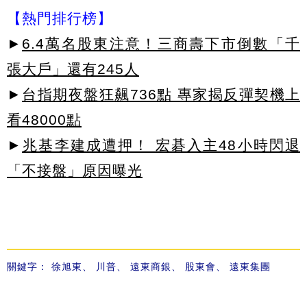
【熱門排行榜】
►
6.4萬名股東注意！三商壽下市倒數「千
張大戶」還有245人
►
台指期夜盤狂飆736點 專家揭反彈契機上
看48000點
►
兆基李建成遭押！ 宏碁入主48小時閃退
「不接盤」原因曝光
關鍵字：
徐旭東
、
川普
、
遠東商銀
、
股東會
、
遠東集團