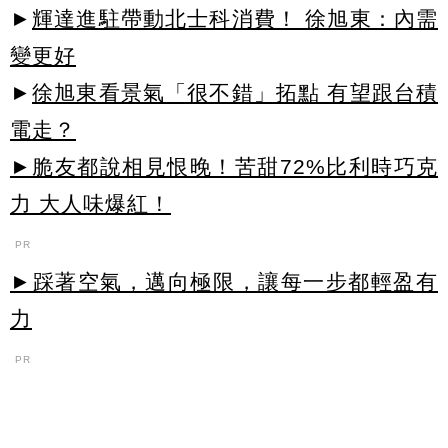
►
輝達進駐帶動北士科消費！ 徐旭東：內需
變更好
►
徐旭東看景氣「很不錯」拓點 有望跟台積
電走？
►脆友都說相見恨晚！苦甜72%比利時巧克
力 大人味爆紅！
PR
►踩著空氣，邁向極限，讓每一步都輕盈有
力
PR