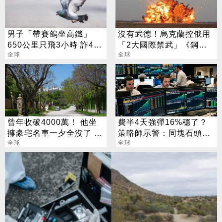
男子「帶賽鴿坐高鐵」
沒有武德！烏克蘭控俄用
650公里只飛3小時 詐490
「2大國際禁武」《鋼鐵
萬獎金遭逮
全球
人》曾賣其中之1
全球
曾年收破4000萬！ 他坐
費半4天強彈16%穩了？
擁豪宅名車一夕全沒了 卻
策略師示警：同塊石頭不
喊「比過去更快樂」
全球
會絆2次
全球