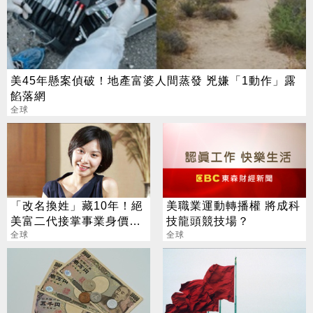
美45年懸案偵破！地產富婆人間蒸發 兇嫌「1動作」露
餡落網
全球
「改名換姓」藏10年！絕
美職業運動轉播權 將成科
美富二代接掌事業身價飆
技龍頭競技場？
4百億
全球
全球