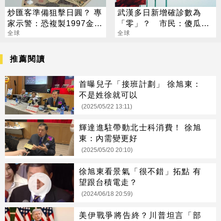
炒匯客準備狙擊日圓？ 專
武漢多日新增確診數為
家示警：恐複製1997金融
「零」？ 市民：傻瓜才
危機
全球
信！
全球
推薦閱讀
首曝兒子「接班計劃」 徐旭東：
不是姓徐就可以
(2025/05/22 13:11)
輝達進駐帶動北士科消費！ 徐旭
東：內需變更好
(2025/05/20 20:10)
徐旭東看景氣「很不錯」拓點 有
望跟台積電走？
(2024/06/18 20:59)
美伊戰爭將告終？川普坦言「部