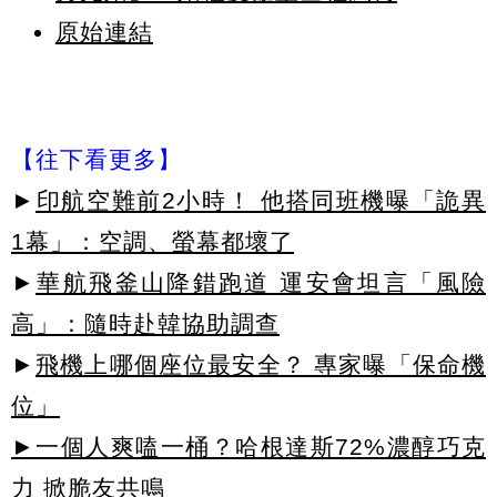
原始連結
【往下看更多】
►
印航空難前2小時！ 他搭同班機曝「詭異
1幕」：空調、螢幕都壞了
►
華航飛釜山降錯跑道 運安會坦言「風險
高」：隨時赴韓協助調查
►
飛機上哪個座位最安全？ 專家曝「保命機
位」
►一個人爽嗑一桶？哈根達斯72%濃醇巧克
力 掀脆友共鳴