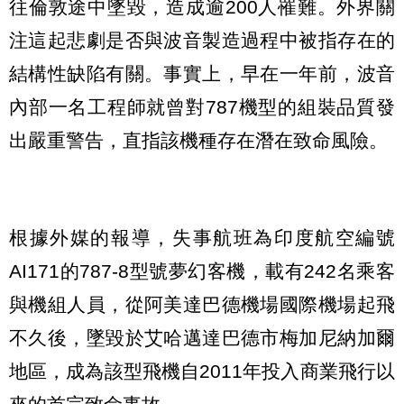
往倫敦途中墜毀，造成逾200人罹難。外界關
注這起悲劇是否與波音製造過程中被指存在的
結構性缺陷有關。事實上，早在一年前，波音
內部一名工程師就曾對787機型的組裝品質發
出嚴重警告，直指該機種存在潛在致命風險。
根據外媒的報導，失事航班為印度航空編號
AI171的787-8型號夢幻客機，載有242名乘客
與機組人員，從阿美達巴德機場國際機場起飛
不久後，墜毀於艾哈邁達巴德市梅加尼納加爾
地區，成為該型飛機自2011年投入商業飛行以