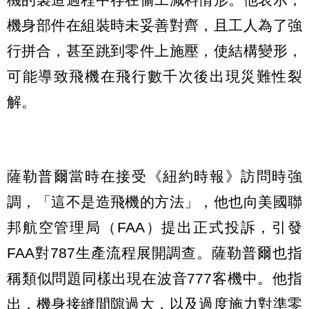
機身部件在組裝時未妥善對齊，且工人為了強
行拼合，甚至跳到零件上施壓，使結構變形，
可能導致飛機在飛行數千次後出現災難性裂
解。
薩勒普爾當時在接受《紐約時報》訪問時強
調，「這不是造飛機的方法」，他也向美國聯
邦航空管理局（FAA）提出正式投訴，引發
FAA對787生產流程展開調查。薩勒普爾也指
稱類似問題同樣出現在波音777客機中。他指
出，機身接縫間隙過大，以及過度施力對準零