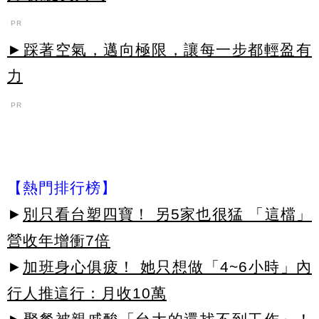
PR
►踩著空氣，邁向極限，讓每一步都輕盈有
力
PR
【熱門排行榜】
►
別只看台塑四寶！ 另5家也很猛 「這檔」
營收年增衝7倍
►
加班身心俱疲！ 她只想做「4~6小時」內
行人推這行：月收10萬