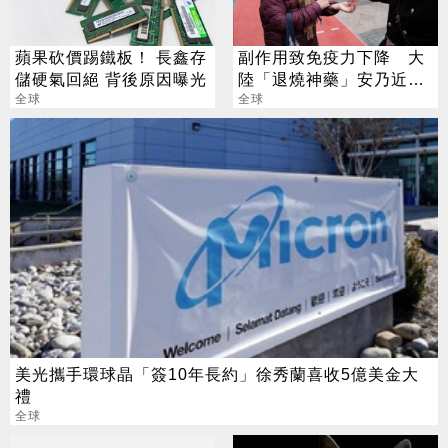
蘋果砍價踢鐵板！ 長鑫存
副作用致免疫力下降 大
儲硬氣回絕 背後原因曝光
陸「退燒神藥」安乃近全
全球
面停售
全球
美光攜手環球晶「簽10年長約」徐秀蘭喜收5億美金大
禮
全球