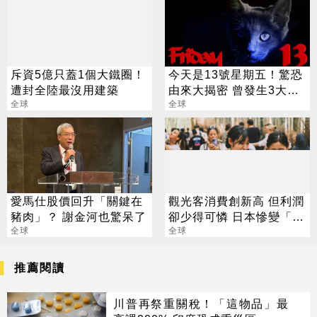
斥資5億只蓋1個大鐵圈！
今天是13號星期五！驚恐
遭封全陸最沒用建築
由來大揭密 曾發生3大重
全球
災
全球
愛馬仕股價回升「關鍵在
觀光客消費創新高 但利潤
豬肉」？ 謝金河也驚呆了
卻少得可憐 日本慘變「窮
全球
遊勝地」
全球
推薦閱讀
川普再祭重關稅！「這物品」最