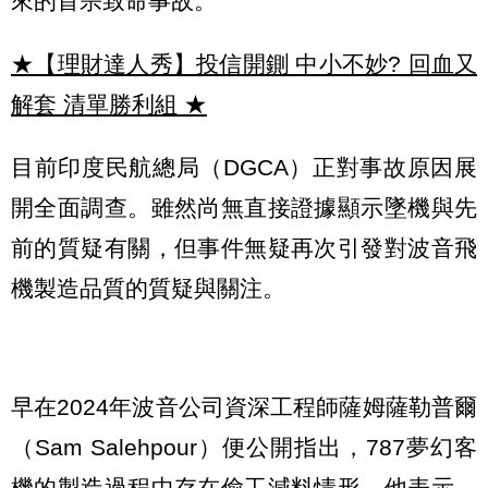
來的首宗致命事故。
★【理財達人秀】投信開鍘 中小不妙? 回血又
解套 清單勝利組
★
目前印度民航總局（DGCA）正對事故原因展
開全面調查。雖然尚無直接證據顯示墜機與先
前的質疑有關，但事件無疑再次引發對波音飛
機製造品質的質疑與關注。
早在2024年波音公司資深工程師薩姆薩勒普爾
（Sam Salehpour）便公開指出，787夢幻客
機的製造過程中存在偷工減料情形。他表示，