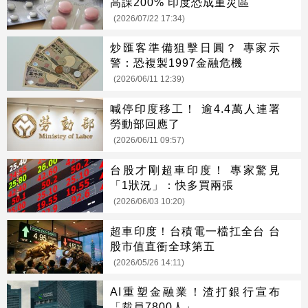
高課200% 印度恐成重災區
(2026/07/22 17:34)
炒匯客準備狙擊日圓？ 專家示
警：恐複製1997金融危機
(2026/06/11 12:39)
喊停印度移工！ 逾4.4萬人連署
勞動部回應了
(2026/06/11 09:57)
台股才剛超車印度！ 專家驚見
「1狀況」：快多買兩張
(2026/06/03 10:20)
超車印度！台積電一檔扛全台 台
股市值直衝全球第五
(2026/05/26 14:11)
AI重塑金融業！渣打銀行宣布
「裁員7800人」