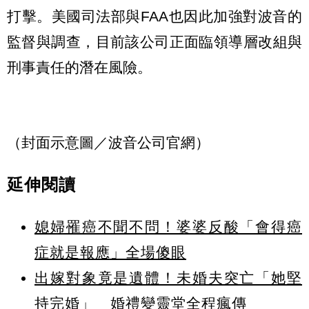
打擊。美國司法部與FAA也因此加強對波音的
監督與調查，目前該公司正面臨領導層改組與
刑事責任的潛在風險。
（封面示意圖／波音公司官網）
延伸閱讀
媳婦罹癌不聞不問！婆婆反酸「會得癌
症就是報應」全場傻眼
出嫁對象竟是遺體！未婚夫突亡「她堅
持完婚」 婚禮變靈堂全程瘋傳