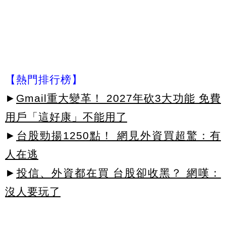
【熱門排行榜】
►
Gmail重大變革！ 2027年砍3大功能 免費
用戶「這好康」不能用了
►
台股勁揚1250點！ 網見外資買超驚：有
人在逃
►
投信、外資都在買 台股卻收黑？ 網嘆：
沒人要玩了