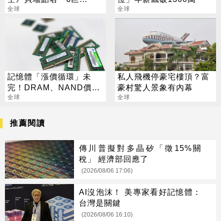
頭」：市場已經投票
全球
全球
記憶體「漲價循環」未
私人飛機停豪宅樓頂？富
完！DRAM、NAND價格
豪村驚人景象有內幕
7月再創新高
全球
全球
推薦閱讀
傳川普擬對多晶矽「徵15%關
稅」 經濟部回應了
(2026/08/06 17:06)
AI沒泡沫！ 美專家看好記憶體：
台灣是關鍵
(2026/08/06 16:10)