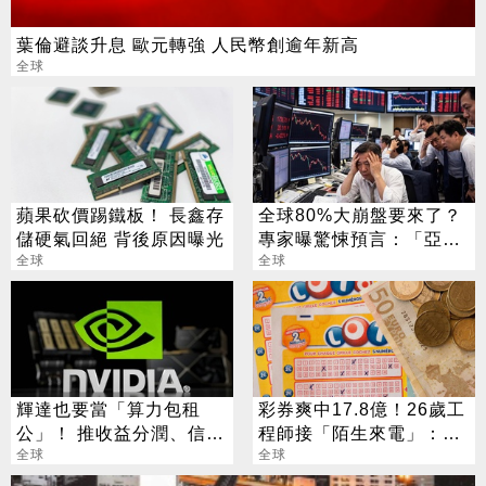
葉倫避談升息 歐元轉強 人民幣創逾年新高
全球
蘋果砍價踢鐵板！ 長鑫存
全球80%大崩盤要來了？
儲硬氣回絕 背後原因曝光
專家曝驚悚預言：「亞洲
全球
1國家」恐成導火線
全球
輝達也要當「算力包租
彩券爽中17.8億！26歲工
公」！ 推收益分潤、信貸
程師接「陌生來電」：以
配套合作方案
全球
為是詐騙
全球