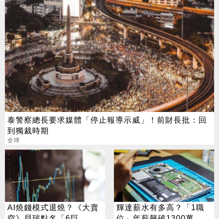
泰警察總長要求媒體「停止報導示威」！前財長批：回
到獨裁時期
全球
AI燒錢模式退燒？《大賣
輝達薪水有多高？「1職
空》貝瑞點名「6巨
位」年薪飆破1300萬