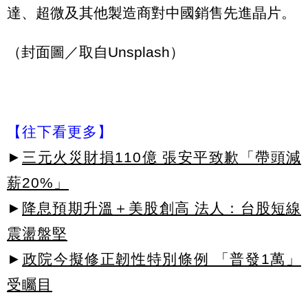
達、超微及其他製造商對中國銷售先進晶片。
（封面圖／取自Unsplash）
【往下看更多】
►
三元火災財損110億 張安平致歉「帶頭減
薪20%」
►
降息預期升溫＋美股創高 法人：台股短線
震盪盤堅
►
政院今擬修正韌性特別條例 「普發1萬」
受矚目