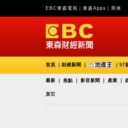
EBC東森電視
｜
東森Apps
｜
简体
首頁
財經新聞
57
最新
焦點
影音新聞
產業
其它