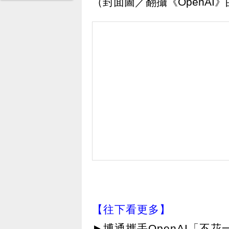
（封面圖／翻攝《OpenAI》
【往下看更多】
►
博通攜手OpenAI「不