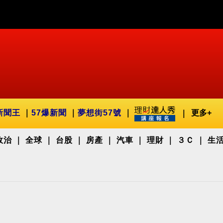
新聞王
57爆新聞
夢想街57號
更多+
政治
全球
台股
房產
汽車
理財
３Ｃ
生