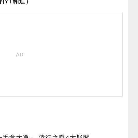
的YT頻道）
花一毛拿大單」 陸行之曝4大疑問