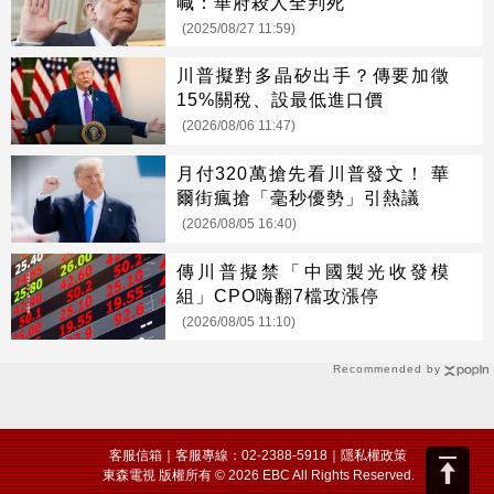
喊：華府殺人全判死
(2025/08/27 11:59)
川普擬對多晶矽出手？傳要加徵
15%關稅、設最低進口價
(2026/08/06 11:47)
月付320萬搶先看川普發文！ 華
爾街瘋搶「毫秒優勢」引熱議
(2026/08/05 16:40)
傳川普擬禁「中國製光收發模
組」CPO嗨翻7檔攻漲停
(2026/08/05 11:10)
Recommended by
客服信箱
｜客服專線：02-2388-5918｜
隱私權政策
東森電視 版權所有 © 2026 EBC All Rights Reserved.