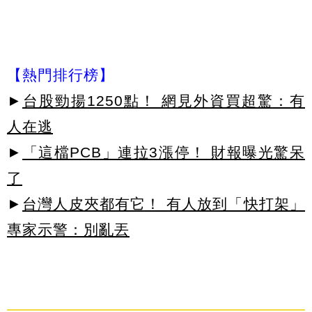
【熱門排行榜】
►
台股勁揚1250點！ 網見外資買超驚：有
人在逃
►
「這檔PCB」連拉3漲停！ 財報曝光驚呆
了
►
台灣人皮夾都有它！ 有人放到「快打架」
專家示警：別亂丟