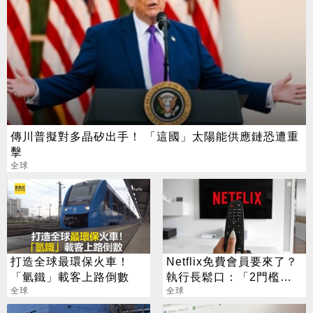
傳川普擬對多晶矽出手！ 「這國」太陽能供應鏈恐遭重
擊
全球
打造全球最環保火車！
Netflix免費會員要來了？
「氫鐵」載客上路倒數
執行長鬆口：「2門檻」
全球
是關鍵
全球