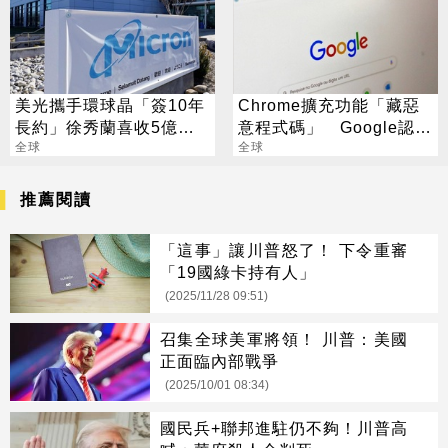
美光攜手環球晶「簽10年
Chrome擴充功能「藏惡
長約」徐秀蘭喜收5億美
意程式碼」 Google認
金大禮
全球
了：已下架
全球
推薦閱讀
「這事」讓川普怒了！ 下令重審
「19國綠卡持有人」
(2025/11/28 09:51)
召集全球美軍將領！ 川普：美國
正面臨內部戰爭
(2025/10/01 08:34)
國民兵+聯邦進駐仍不夠！川普高