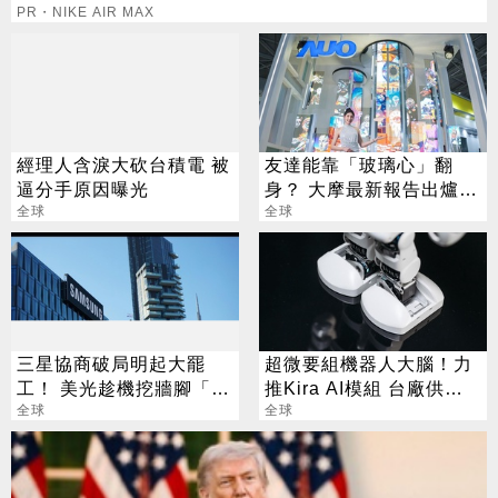
PR・NIKE AIR MAX
經理人含淚大砍台積電 被
友達能靠「玻璃心」翻
逼分手原因曝光
身？ 大摩最新報告出爐
全球
目標價也曝光
全球
三星協商破局明起大罷
超微要組機器人大腦！力
工！ 美光趁機挖牆腳「帶
推Kira AI模組 台廠供應
3億年薪來敲門」
全球
鏈曝光
全球