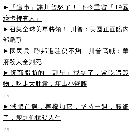
►
「這事」讓川普怒了！ 下令重審「19國
綠卡持有人」
►
召集全球美軍將領！ 川普：美國正面臨內
部戰爭
►
國民兵+聯邦進駐仍不夠！川普高喊：華
府殺人全判死
►腹部脂肪的「剋星」找到了，常吃這幾
物，吃走大肚囊，瘦出小蠻腰
PR
►減肥首選，檸檬加它，堅持一週，腰細
了，瘦到你懷疑人生
PR