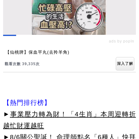
ads by popIn
【仙桃牌】保血平丸(去羚羊角)
深入了解
觀看次數 39,343次
【熱門排行榜】
►
事業壓力轉為財！「4生肖」本周迎轉折
越忙財運越旺
►
8/6關公聖誕！ 命理師點名「6種人」快拜