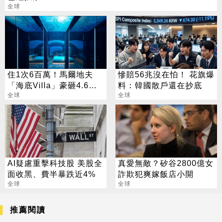
全球
住1次6百萬！馬爾地夫
慘賠56兆沒在怕！ 花旗爆
「海底Villa」豪砸4.6億
料：韓國散戶還在抄底
打造
全球
全球
AI疑慮重擊科技股 美股全
真愛無敵？矽谷2800億女
面收黑、費半暴跌近4%
詐欺犯爽嫁飯店小開
全球
全球
推薦閱讀