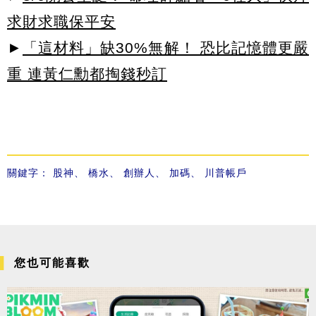
求財求職保平安
►
「這材料」缺30%無解！ 恐比記憶體更嚴
重 連黃仁勳都掏錢秒訂
關鍵字：
股神
、
橋水
、
創辦人
、
加碼
、
川普帳戶
您也可能喜歡