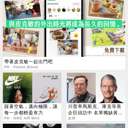
帶著皮克敏一起出門吧
PR・Pikmin Bloom
踩著空氣，邁向極限，讓
川普率馬斯克、庫克等美
每一步都輕盈有力
企巨頭訪中 名單獨缺黃仁
PR・NIKE AIR MAX
勳
全球