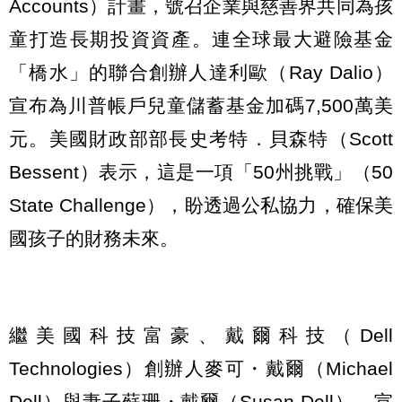
Accounts）計畫，號召企業與慈善界共同為孩
童打造長期投資資產。連全球最大避險基金
「橋水」的聯合創辦人達利歐（Ray Dalio）
宣布為川普帳戶兒童儲蓄基金加碼7,500萬美
元。美國財政部部長史考特．貝森特（Scott
Bessent）表示，這是一項「50州挑戰」（50
State Challenge），盼透過公私協力，確保美
國孩子的財務未來。
繼美國科技富豪、戴爾科技（Dell
Technologies）創辦人麥可・戴爾（Michael
Dell）與妻子蘇珊・戴爾（Susan Dell），宣