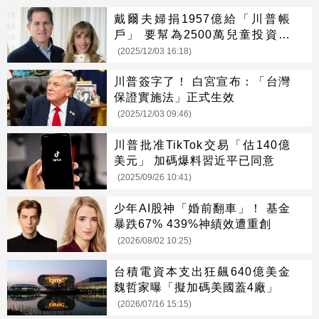
戴爾夫婦捐1957億給「川普帳
戶」 要幫為2500萬兒童投資美
股
(2025/12/03 16:18)
川普簽字了！ 白宮宣布：「台灣
保證實施法」正式生效
(2025/12/03 09:46)
川普批准TikTok交易「估140億
美元」 加碼爆料習近平已同意
(2025/09/26 10:41)
少年AI股神「婚前翻車」！ 基金
暴跌67% 439%神績效遭重創
(2026/08/02 10:25)
台積電資本支出狂飆640億美金
魏哲家曝「擬加碼美國蓋4廠」
(2026/07/16 15:15)