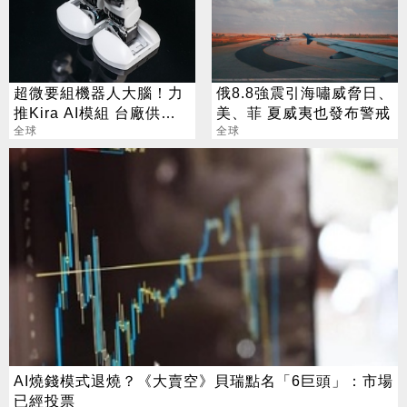
超微要組機器人大腦！力
俄8.8強震引海嘯威脅日、
推Kira AI模組 台廠供應
美、菲 夏威夷也發布警戒
鏈曝光
全球
全球
AI燒錢模式退燒？《大賣空》貝瑞點名「6巨頭」：市場
已經投票