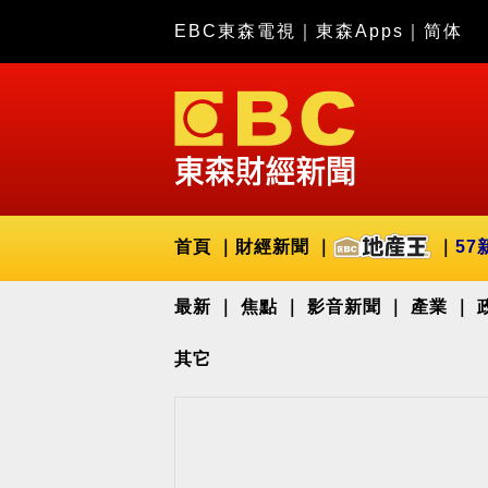
EBC東森電視
｜
東森Apps
｜
简体
首頁
財經新聞
57
最新
焦點
影音新聞
產業
其它