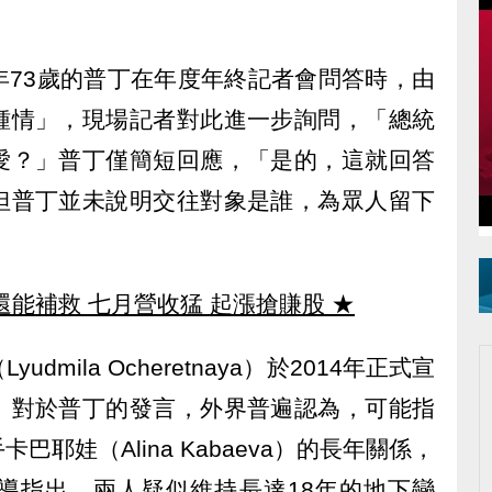
年73歲的普丁在年度年終記者會問答時，由
鍾情」，現場記者對此進一步詢問，「總統
愛？」普丁僅簡短回應，「是的，這就回答
但普丁並未說明交往對象是誰，為眾人留下
還能補救 七月營收猛 起漲搶賺股
★
mila Ocheretnaya）於2014年正式宣
。對於普丁的發言，外界普遍認為，可能指
耶娃（Alina Kabaeva）的長年關係，
導指出，兩人疑似維持長達18年的地下戀