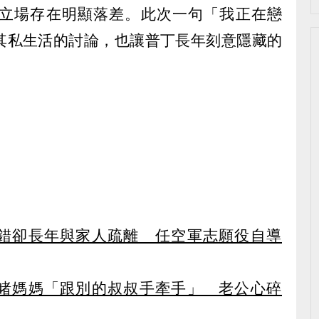
立場存在明顯落差。此次一句「我正在戀
其私生活的討論，也讓普丁長年刻意隱藏的
錯卻長年與家人疏離 任空軍志願役自導
睹媽媽「跟別的叔叔手牽手」 老公心碎