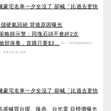
坐擁豪宅名車一夕全沒了 卻喊「比過去更快
存儲硬氣回絕 背後原因曝光
 策略師示警：同塊石頭不會絆2次
部保養，首購只要$3...
PR・三得利健康網路商店
R・安達人壽 安心抗癌
坐擁豪宅名車一夕全沒了 卻喊「比過去更快
！ 高盛喊買台燿、臻鼎、台光電 目標價曝光