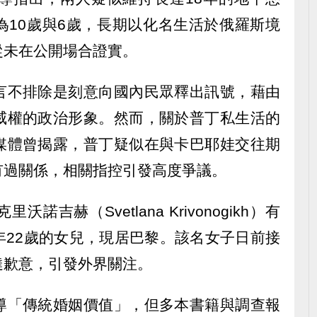
為10歲與6歲，長期以化名生活於俄羅斯境
從未在公開場合證實。
言不排除是刻意向國內民眾釋出訊號，藉由
威權的政治形象。然而，關於普丁私生活的
媒體曾揭露，普丁疑似在與卡巴耶娃交往期
有過關係，相關指控引發高度爭議。
吉赫（Svetlana Krivonogikh）有
年22歲的女兒，現居巴黎。該名女子日前接
達歉意，引發外界關注。
導「傳統婚姻價值」，但多本書籍與調查報