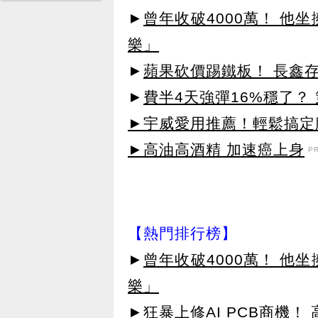
►
曾年收破4000萬！ 他
樂」
►
蘋果砍價踢鐵板！ 長鑫
►
費半4天強彈16%穩了？
►宇威愛用推薦！輕鬆搞定臉
►高油高酒精 加速癌上身
P
【熱門排行榜】
►
曾年收破4000萬！ 他
樂」
►
狂暴上修AI PCB商機