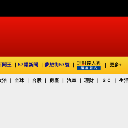
新聞王
57爆新聞
夢想街57號
更多+
政治
全球
台股
房產
汽車
理財
３Ｃ
生