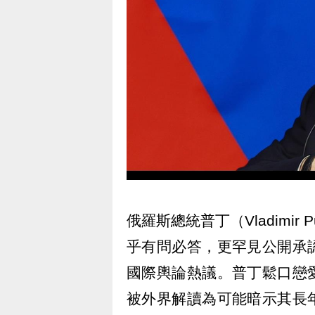
俄羅斯總統普丁（Vladimir
乎有問必答，更罕見公開承
國際輿論熱議。普丁鬆口戀
被外界解讀為可能暗示其長