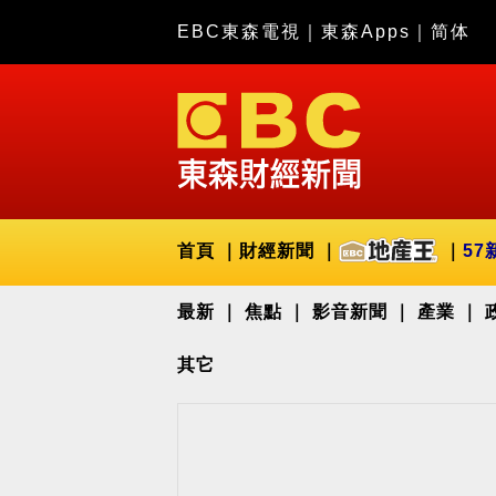
EBC東森電視
｜
東森Apps
｜
简体
首頁
財經新聞
57
最新
焦點
影音新聞
產業
其它