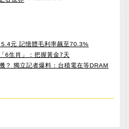
5.4元 記憶體毛利率飆至70.3%
「6生肖」：把握黃金7天
機？ 獨立記者爆料：台積電在等DRAM