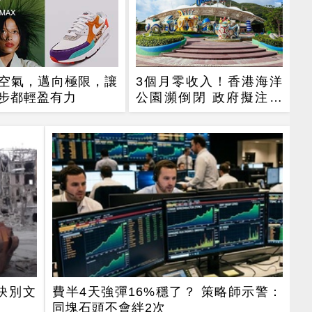
空氣，邁向極限，讓
3個月零收入！香港海洋
步都輕盈有力
公園瀕倒閉 政府擬注資
207億
訣別文
費半4天強彈16%穩了？ 策略師示警：
同塊石頭不會絆2次