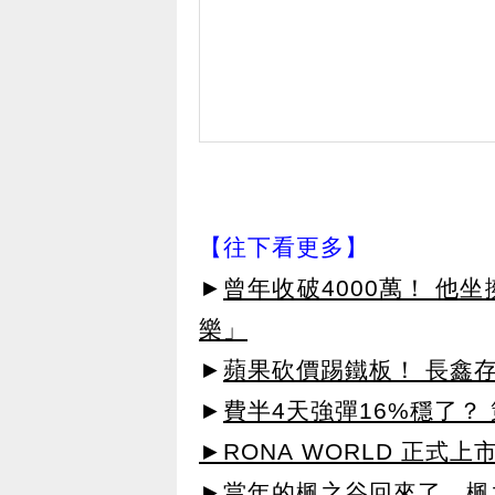
【往下看更多】
►
曾年收破4000萬！ 他
樂」
►
蘋果砍價踢鐵板！ 長鑫
►
費半4天強彈16%穩了？
►RONA WORLD 正式上市
►當年的楓之谷回來了，楓