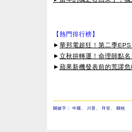
【熱門排行榜】
►
華邦電超狂！第二季EPS 
►
立秋拚轉運！命理師點名
►
蘋果新機發表前的荒謬危
關鍵字：
中國
、
川普
、
拜登
、
關稅