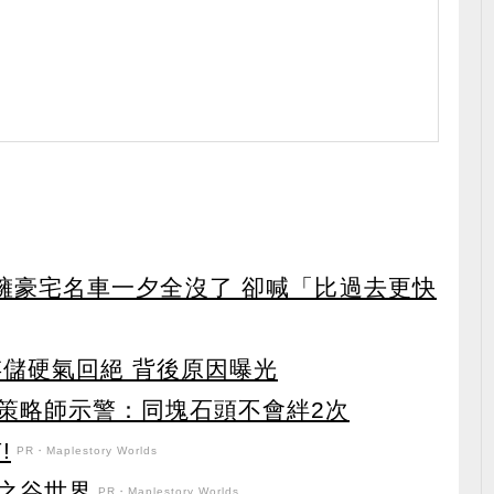
坐擁豪宅名車一夕全沒了 卻喊「比過去更快
存儲硬氣回絕 背後原因曝光
 策略師示警：同塊石頭不會絆2次
!
PR・Maplestory Worlds
之谷世界
PR・Maplestory Worlds