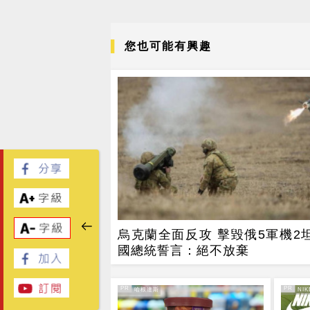
您也可能有興趣
烏克蘭全面反攻 擊毀俄5軍機2坦
國總統誓言：絕不放棄
PR
PR
PR・哈根達斯
PR・NIK