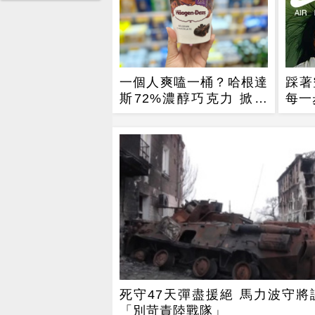
一個人爽嗑一桶？哈根達
踩著
斯72%濃醇巧克力 掀脆
每一
友共鳴
死守47天彈盡援絕 馬力波守將
「別苛責陸戰隊」