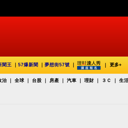
新聞王
57爆新聞
夢想街57號
更多+
政治
全球
台股
房產
汽車
理財
３Ｃ
生