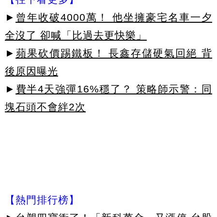
►
曾年收破4000萬！ 他坐擁豪宅名車一夕
全沒了 卻喊「比過去更快樂」
►
蘋果砍價踢鐵板！ 長鑫存儲硬氣回絕 背
後原因曝光
►
費半4天強彈16%穩了？ 策略師示警：同
塊石頭不會絆2次
【熱門排行榜】