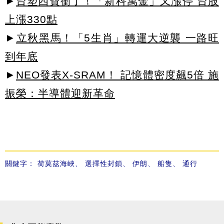
►
台塑四寶衝了！「新科萬金」又漲停 台股
上漲330點
►
立秋黑馬！「5生肖」轉運大逆襲 一路旺
到年底
►
NEO發表X-SRAM！ 記憶體密度飆5倍 施
振榮：半導體迎新革命
關鍵字：
荷莫茲海峽
、
選擇性封鎖
、
伊朗
、
船隻
、
通行