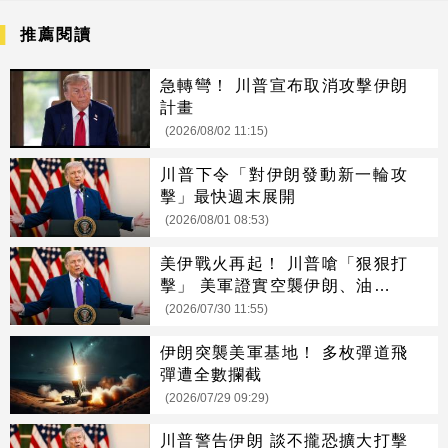
推薦閱讀
急轉彎！ 川普宣布取消攻擊伊朗
計畫
(2026/08/02 11:15)
川普下令「對伊朗發動新一輪攻
擊」最快週末展開
(2026/08/01 08:53)
美伊戰火再起！ 川普嗆「狠狠打
擊」 美軍證實空襲伊朗、油價一
度飆8%
(2026/07/30 11:55)
伊朗突襲美軍基地！ 多枚彈道飛
彈遭全數攔截
(2026/07/29 09:29)
川普警告伊朗 談不攏恐擴大打擊