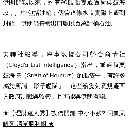
伊朗開戰以來，約有90艘船隻通過荷莫茲海
峽，其中包括油輪；儘管這條水道實際上遭到
封鎖，伊朗仍持續出口數以百萬計桶石油。
美聯社報導，海事數據公司勞合商情社
（Lloyd's List Intelligence）指出，通過荷莫
茲海峽（Strait of Hormuz）的船隻中，有許多
屬於所謂「影子艦隊」，這些船隻刻意規避西
方政府制裁與監管，且可能與伊朗有關。
★【理財達人秀】投信開鍘 中小不妙? 回血又
解套 清單勝利組
★