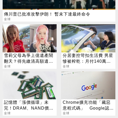
傳川普已批准攻擊伊朗！ 暫未下達最終命令
全球
雪莉父母為爭上億遺產鬧
分居妻控苛扣生活費 男星
翻天？得先繳清高額遺產
慘被榨乾：月付140萬還
稅
全球
不夠？
全球
記憶體「漲價循環」未
Chrome擴充功能「藏惡
完！DRAM、NAND價格
意程式碼」 Google認
7月再創新高
全球
了：已下架
全球