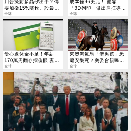
川普擬對多晶矽出手？傳
成本僅96美元！ 他靠
要加徵15%關稅、設最低
「3D列印」做出肩扛導引
進口價
全球
飛彈 專家全嚇傻
全球
憂心退休金不足！年薪
東奧淘氣馬「聖男孩」恐
170萬男翻存摺傻眼 妻子
遭安樂死？奧委會親曝下
1句話他沉默
全球
場
全球