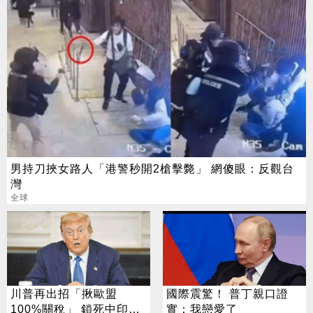
男持刀挾女路人「港警秒開2槍擊斃」 網傻眼：反觀台
灣
全球
川普再出招「揪歐盟
國際震驚！ 普丁親口證
100%關稅」 鎖死中印俄
實：我戀愛了