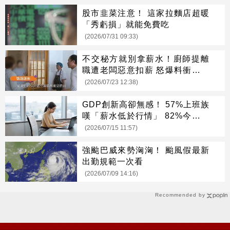
股市韭菜注意！ 這家拉麵店超暖
「秀虧損」就能免費吃
(2026/07/31 09:33)
不交秘方就別拿薪水！廚師提離
職遭老闆惡意扣薪 怒爆料衝上熱
搜
(2026/07/23 12:38)
GDP創新高卻無感！ 57%上班族
嘆「薪水低於行情」 82%今年沒
加薪
(2026/07/15 11:57)
強颱巴威來勢洶洶！ 颱風假最新
出勤規範一次看
(2026/07/09 14:16)
Recommended by