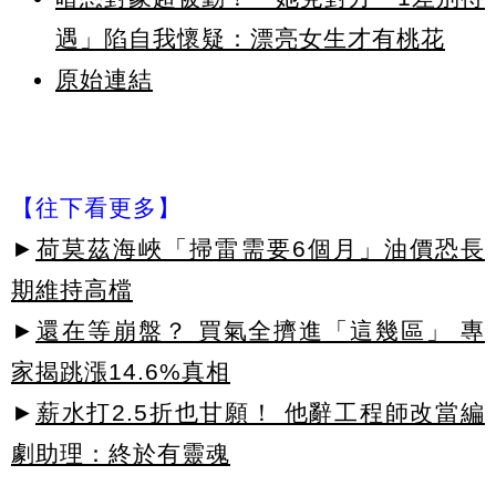
遇」陷自我懷疑：漂亮女生才有桃花
原始連結
【往下看更多】
►
荷莫茲海峽「掃雷需要6個月」油價恐長
期維持高檔
►
還在等崩盤？ 買氣全擠進「這幾區」 專
家揭跳漲14.6%真相
►
薪水打2.5折也甘願！ 他辭工程師改當編
劇助理：終於有靈魂