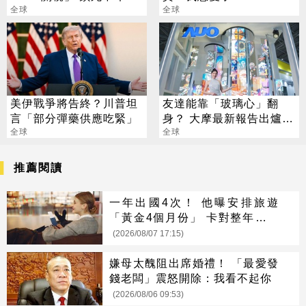
石油貿易
全球
全球
美伊戰爭將告終？川普坦
友達能靠「玻璃心」翻
言「部分彈藥供應吃緊」
身？ 大摩最新報告出爐
全球
目標價也曝光
全球
推薦閱讀
一年出國4次！ 他曝安排旅遊
「黃金4個月份」 卡對整年活在
期待中
(2026/08/07 17:15)
嫌母太醜阻出席婚禮！ 「最愛發
錢老闆」震怒開除：我看不起你
(2026/08/06 09:53)