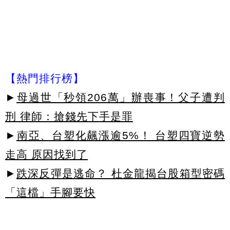
【熱門排行榜】
►
母過世「秒領206萬」辦喪事！父子遭判
刑 律師：搶錢先下手是罪
►
南亞、台塑化飆漲逾5%！ 台塑四寶逆勢
走高 原因找到了
►
跌深反彈是逃命？ 杜金龍揭台股箱型密碼
「這檔」手腳要快