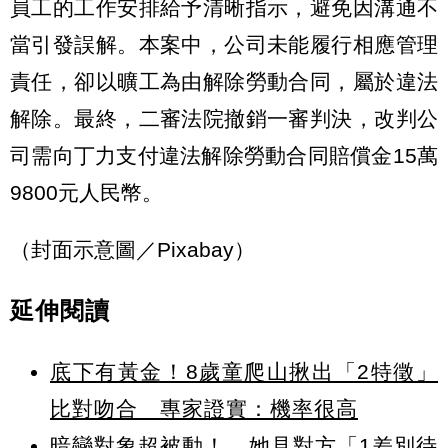
員工的工作安排給予清晰指示，避免因溝通不
當引發誤解。本案中，公司未能履行相應管理
責任，卻以曠工為由解除勞動合同，屬於違法
解除。最終，二審法院撤銷一審判決，改判公
司需向丁力支付違法解除勞動合同賠償金15萬
9800元人民幣。
（封面示意圖／Pixabay）
延伸閱讀
底下有黃金！8歲童爬山揪出「2特徵」
比對吻合 專家證實：機率很高
暗戀對象超被動！ 她見對方「1差別待