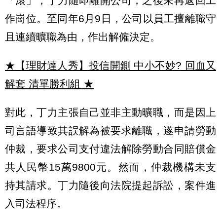
「滾」，丁力隨即離開公司，之後未再返回工
作崗位。至同年6月9日，公司以員工擅離職守
且連續曠職為由，作出解僱決定。
★【理財達人秀】投信開鍘 中小不妙? 回血又
解套 清單勝利組
★
對此，丁力主張自己並非主動曠職，而是因上
司言語導致其誤解為被要求離職，遂申請勞動
仲裁，要求公司支付違法解除勞動合同賠償金
共人民幣15萬9800元。然而，仲裁機構未支
持其請求。丁力隨後向法院提起訴訟，案件進
入司法程序。