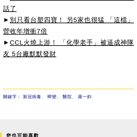
話了
►
別只看台塑四寶！ 另5家也很猛 「這檔」
營收年增衝7倍
►
CCL火燒上游！ 「化學老手」被逼成神隊
友 5台廠默默發財
關鍵字：
新冠病毒
、
蟬變
、
醫院
、
羅一鈞
您也可能喜歡