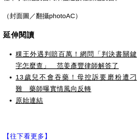
（封面圖／翻攝photoAC）
延伸閱讀
粿王外遇判賠百萬！網問「判決書關鍵
字怎麼查」 范姜彥豐律師解答了
13歲兒不會吞藥！母控訴要磨粉遭刁
難 藥師曝實情風向反轉
原始連結
【往下看更多】