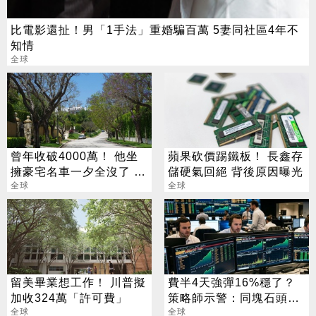
比電影還扯！男「1手法」重婚騙百萬 5妻同社區4年不
知情
全球
曾年收破4000萬！ 他坐
蘋果砍價踢鐵板！ 長鑫存
擁豪宅名車一夕全沒了 卻
儲硬氣回絕 背後原因曝光
喊「比過去更快樂」
全球
全球
留美畢業想工作！ 川普擬
費半4天強彈16%穩了？
加收324萬「許可費」
策略師示警：同塊石頭不
全球
會絆2次
全球