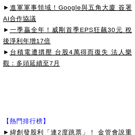
►
進軍軍事領域！Google與五角大廈 簽署
AI合作協議
►
一季贏全年！威剛首季EPS狂飆30元 稅
後淨利年增17倍
►
台積電遭摜壓 台股4萬得而復失 法人樂
觀：多頭延續至7月
【熱門排行榜】
►
緯創發股利「連2度跳票」！ 金管會說重