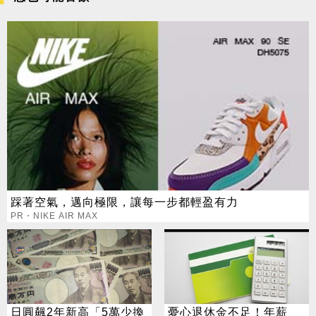
踩著空氣，邁向極限，讓每一步都輕盈有力
PR・NIKE AIR MAX
日圓飆2年新高「5萬少換
憂心退休金不足！年薪