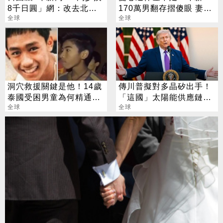
8千日圓」網：改去北海
170萬男翻存摺傻眼 妻子
岸
全球
1句話他沉默
全球
洞穴救援關鍵是他！14歲
傳川普擬對多晶矽出手！
泰國受困男童為何精通5
「這國」太陽能供應鏈恐
種語言？
全球
遭重擊
全球