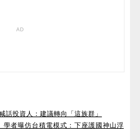
喊話投資人：建議轉向「這族群」
 學者曝仿台積電模式：下座護國神山浮