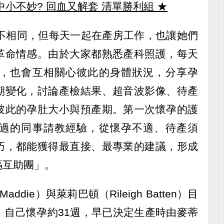
中小不妙? 回血又解套 清單勝利組
★
各不相同，但每天一起在產房工作，也讓她們
革命情感。由於大家都熟悉產科照護，每天
，也會互相關心彼此的身體狀況，分享孕
期變化，討論產檢結果、超音波影像、待產
彼此的孕肚大小與預產期。第一次懷孕的護
過的同事請教經驗，從懷孕不適、待產須
巧，都能獲得最直接、最專業的建議，形成
媽互助團」。
die）與萊莉巴頓（Rileigh Batten）目
，自己懷孕約31週，早已決定生產時由麥蒂