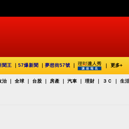
新聞王
57爆新聞
夢想街57號
更多+
政治
全球
台股
房產
汽車
理財
３Ｃ
生