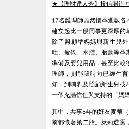
★【理財達人秀】投信開鍘 
17名護理師雖然懷孕週數
建立起比一般同事更深厚的
除了照顧準媽媽與新生兒外
吐、疲倦、水腫、胎動等孕
準備及嬰兒用品，甚至比較
理師，則能隨時向已經生育
知，到哺乳及照顧新生兒技
一個充滿信任與支持的「媽
其中，共事5年的好友麥蒂（Mad
前都懷著第二胎。萊莉透露