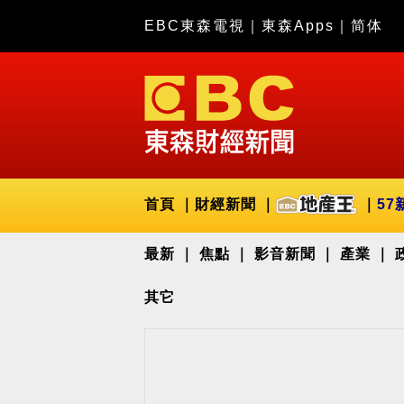
EBC東森電視
｜
東森Apps
｜
简体
首頁
財經新聞
57
最新
焦點
影音新聞
產業
其它