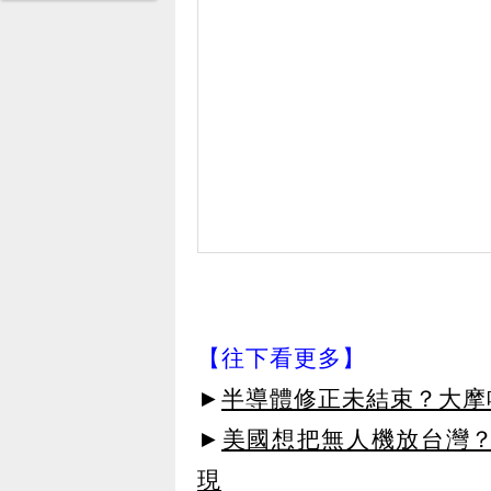
【往下看更多】
►
半導體修正未結束？大摩
►
美國想把無人機放台灣？
現