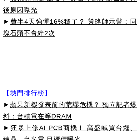
後原因曝光
►
費半4天強彈16%穩了？ 策略師示警：同
塊石頭不會絆2次
【熱門排行榜】
►
蘋果新機發表前的荒謬危機？ 獨立記者爆
料：台積電在等DRAM
►
狂暴上修AI PCB商機！ 高盛喊買台燿、
臻鼎、台光電 目標價曝光