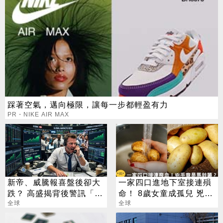
踩著空氣，邁向極限，讓每一步都輕盈有力
PR・NIKE AIR MAX
新帝、威騰報喜盤後卻大
一家四口進地下室接連殞
跌？ 高盛揭背後警訊「恐
命！ 8歲女童成孤兒 兇手
傷到美光」
全球
竟是「馬鈴薯」
全球