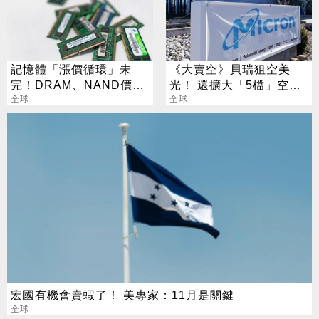
記憶體「漲價循環」未
《大賣空》貝瑞狙空美
完！DRAM、NAND價格
光！ 還擴大「5檔」空頭
7月再創新高
全球
部位
全球
宏國有機會賣蝦了！ 美專家：11月是關鍵
全球