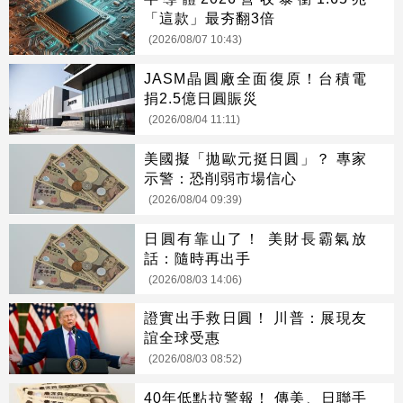
「這款」最夯翻3倍
(2026/08/07 10:43)
JASM晶圓廠全面復原！台積電
捐2.5億日圓賑災
(2026/08/04 11:11)
美國擬「拋歐元挺日圓」？ 專家
示警：恐削弱市場信心
(2026/08/04 09:39)
日圓有靠山了！ 美財長霸氣放
話：隨時再出手
(2026/08/03 14:06)
證實出手救日圓！ 川普：展現友
誼全球受惠
(2026/08/03 08:52)
40年低點拉警報！ 傳美、日聯手