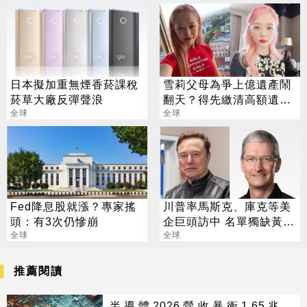
日本擬加重無煙香菸課稅
雪莉父母為爭上億遺產鬧
菸草大廠反彈聲浪
翻天？得先繳清高額遺產
全球
稅
全球
Fed降息股就漲？專家搖
川普率馬斯克、庫克等美
頭：有3次仍慘崩
企巨頭訪中 名單獨缺黃仁
全球
勳
全球
推薦閱讀
半導體2026營收暴衝1.65兆