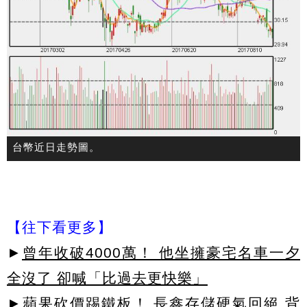
台幣近日走勢圖。
【往下看更多】
►
曾年收破4000萬！ 他坐擁豪宅名車一夕
全沒了 卻喊「比過去更快樂」
►
蘋果砍價踢鐵板！ 長鑫存儲硬氣回絕 背