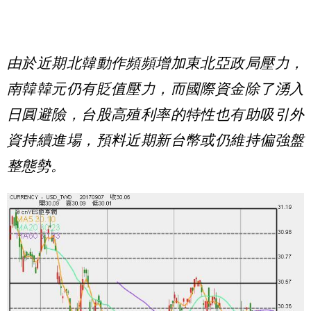
由於近期北韓動作頻頻增加東北亞政局壓力，
南韓韓元仍有貶值壓力，而國際資金除了湧入
日圓避險，台股高殖利率的特性也有助吸引外
資持續進場，預料近期新台幣或仍維持偏強盤
整態勢。