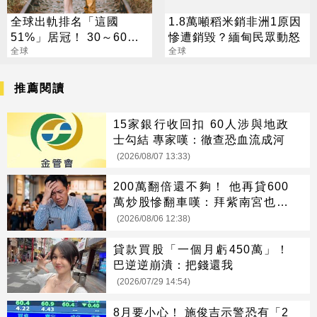
全球出軌排名「這國
1.8萬噸稻米銷非洲1原因
51%」居冠！ 30～60歲
慘遭銷毀？緬甸民眾動怒
男性是高風險族群
全球
全球
推薦閱讀
15家銀行收回扣 60人涉與地政
士勾結 專家嘆：徹查恐血流成河
(2026/08/07 13:33)
200萬翻倍還不夠！ 他再貸600
萬炒股慘翻車嘆：拜紫南宮也沒
用
(2026/08/06 12:38)
貸款買股「一個月虧450萬」！
巴逆逆崩潰：把錢還我
(2026/07/29 14:54)
8月要小心！ 施俊吉示警恐有「2