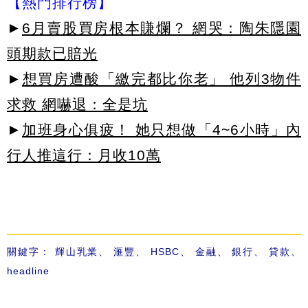
【熱門排行榜】
►
6月賣股買房根本賺爛？ 網哭：陶朱隱園
頭期款已賠光
►
想買房遭酸「繳完都比你老」 他列3物件
求救 網嚇退：全是坑
►
加班身心俱疲！ 她只想做「4~6小時」內
行人推這行：月收10萬
關鍵字：
輝山乳業
、
滙豐
、
HSBC
、
金融
、
銀行
、
貸款
、
headline