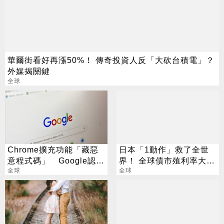
華爾街看好再漲50%！ 傳奇投資人反「大砍台積電」？
外媒揭關鍵
全球
Chrome擴充功能「藏惡
日本「1動作」救了全世
意程式碼」 Google認
界！ 全球債市殖利率大跌
了：已下架
全球
緩解拋售疑慮
全球