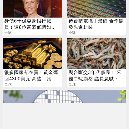
身價6千億委身銀行職
傳台積電攜手景碩 合作開
員！這8位富豪低調如普
發先進封裝
通人
全球
全球
很多國家都在買！黃金彈
與台斷交3年代價曝！ 宏
回4300美元 高盛：訊號
國白蝦崩盤 議員急喊：盼
來了
全球
重談
全球