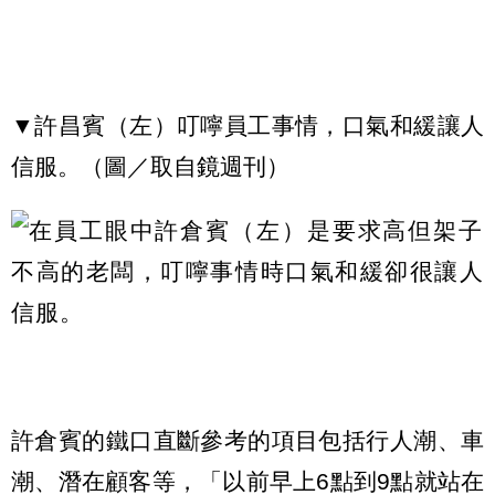
▼許昌賓（左）叮嚀員工事情，口氣和緩讓人
信服。（圖／取自鏡週刊）
許倉賓的鐵口直斷參考的項目包括行人潮、車
潮、潛在顧客等，「以前早上6點到9點就站在