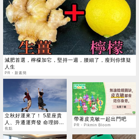
減肥首選，檸檬加它，堅持一週，腰細了，瘦到你懷疑
人生
PR・新素簡
立秋好運來了！ 5星座貴
帶著皮克敏一起出門吧
人、升遷運齊發 命理師：
PR・Pikmin Bloom
把握黃金轉運期
焦點