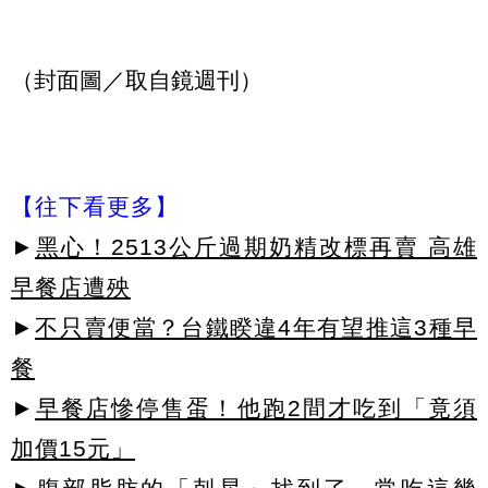
（封面圖／取自鏡週刊）
【往下看更多】
►
黑心！2513公斤過期奶精改標再賣 高雄
早餐店遭殃
►
不只賣便當？台鐵睽違4年有望推這3種早
餐
►
早餐店慘停售蛋！他跑2間才吃到「竟須
加價15元」