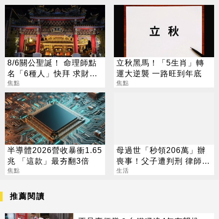
8/6關公聖誕！ 命理師點
立秋黑馬！「5生肖」轉
名「6種人」快拜 求財求
運大逆襲 一路旺到年底
職保平安
焦點
焦點
半導體2026營收暴衝1.65
母過世「秒領206萬」辦
兆 「這款」最夯翻3倍
喪事！父子遭判刑 律師：
焦點
搶錢先下手是罪
生活
推薦閱讀