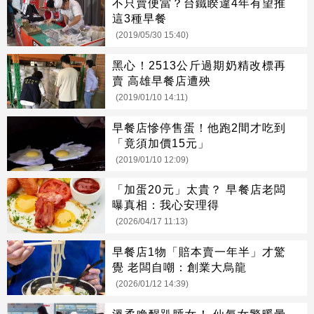
不只賣便當？台鐵睽違4年有望推
這3種早餐
(2019/05/30 15:40)
黑心！2513公斤過期奶精改標再
賣 高雄早餐店遭殃
(2019/01/10 14:11)
早餐店慘停售蛋！他跑2間才吃到
「竟須加價15元」
(2019/01/10 12:09)
「加蛋20元」太貴？ 早餐店老闆
曝真相：我心安理得
(2026/04/17 11:13)
早餐店1物「賠本賣一年半」才驚
覺 老闆自嘲：創業大烏龍
(2026/01/12 14:39)
溫柔喚醒趴睡女！ 仙氣女警暖暈