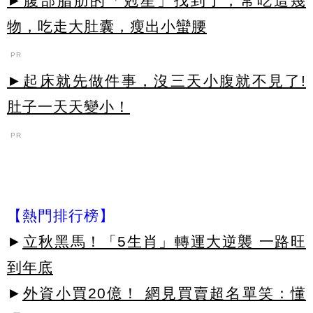
►腹部脂肪的「剋星」找到了，常吃這幾
物，吃走大肚囊，瘦出小蠻腰
PR
►起床就先做件事，沒三天小腹就不見了!
肚子一天天變小！
PR
【熱門排行榜】
►
立秋黑馬！「5生肖」轉運大逆襲 一路旺
到年底
►
外資小買20億！ 網見買賣超名單笑：懂