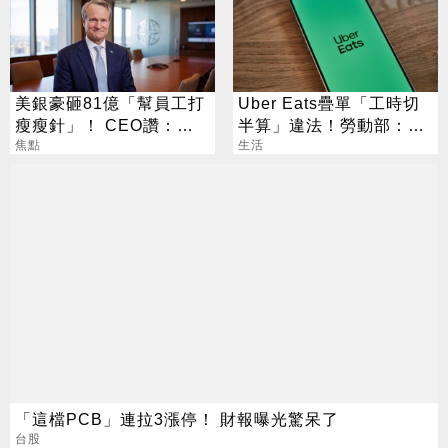
美銀豪砸81億「幫員工打
Uber Eats疊單「工時切
瘦瘦針」！ CEO讚：一
半算」違法！勞動部：每
項值得的投資
焦點
案可罰2萬
生活
「這檔PCB」連拉3漲停！ 財報曝光驚呆了
台股