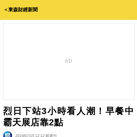
＜東森財經新聞
烈日下站3小時看人潮！早餐中
霸天展店靠2點
2019/07/15 12:12
鏡週刊