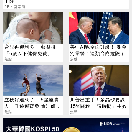
下降
PR・新素簡
育兒再迎利多！ 藍擬推
美中AI戰全面升級！ 謝金
「6歲以下健保免費」 每
河示警：這類台商危險了
年減輕近萬元負擔
焦點
焦點
立秋好運來了！ 5星座貴
川普出重手！多晶矽要課
人、升遷運齊發 命理師：
15%關稅 「這時間」生效
把握黃金轉運期
焦點
焦點