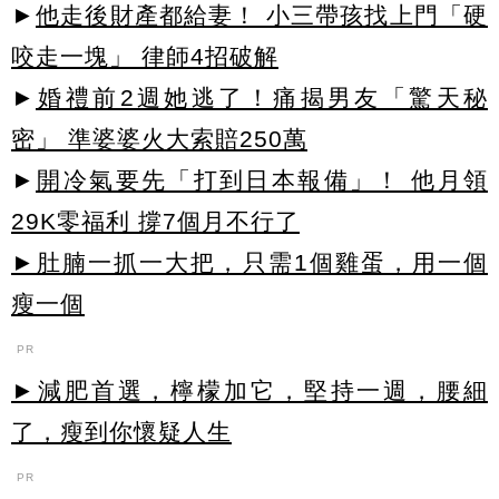
►
他走後財產都給妻！ 小三帶孩找上門「硬
咬走一塊」 律師4招破解
►
婚禮前2週她逃了！痛揭男友「驚天秘
密」 準婆婆火大索賠250萬
►
開冷氣要先「打到日本報備」！ 他月領
29K零福利 撐7個月不行了
►肚腩一抓一大把，只需1個雞蛋，用一個
瘦一個
PR
►減肥首選，檸檬加它，堅持一週，腰細
了，瘦到你懷疑人生
PR