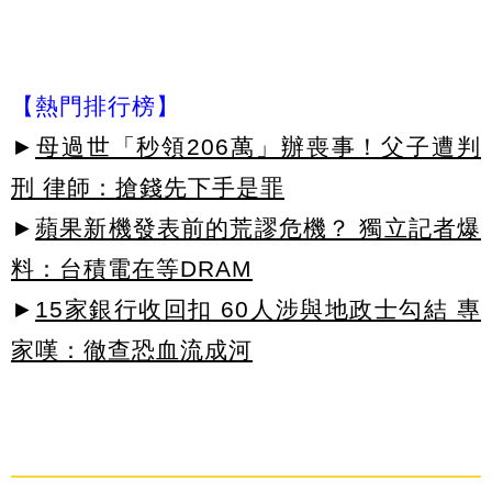
【熱門排行榜】
►
母過世「秒領206萬」辦喪事！父子遭判
刑 律師：搶錢先下手是罪
►
蘋果新機發表前的荒謬危機？ 獨立記者爆
料：台積電在等DRAM
►
15家銀行收回扣 60人涉與地政士勾結 專
家嘆：徹查恐血流成河