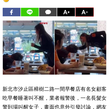
新北市汐止區樟樹二路一間早餐店有名女顧客
吃早餐睡著叫不醒，業者報警後，一名長髮女
警到場叫醒女子，畫面也意外引發討論，網友