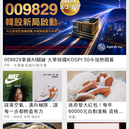
009829掌握AI關鍵 大華韓國KOSPI 50今強勢開募
PR・大華銀全能行銷方案
踩著空氣，邁向極限，讓
政府發大紅包！每年
每一步都輕盈有力
60000元自動進帳 資格一
PR・NIKE AIR MAX
次看
焦點