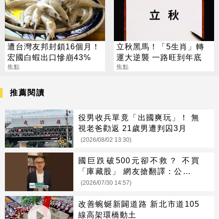
遭台灣友邦封鎖16個月！
立秋黑馬！「5生肖」轉
宏國白蝦出口慘崩43%
運大逆襲 一路旺到年底
焦點
焦點
推薦閱讀
役男收兵單竟「出國爽玩」！ 無
視老爸勸返 21歲男遭判囚3月
(2026/08/02 13:30)
國巨跌破500元卻不救？ 不買
「庫藏股」 網友搶翻譯：公司不
接刀
(2026/07/30 14:57)
改善蜿蜒新闢道路 新北市道105
線高架環橋動土