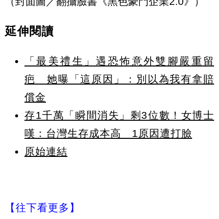
（封面圖／翻攝臉書《黑色豪門企業2.0》）
延伸閱讀
「最美禮生」遇恐怖意外雙腳嚴重留
疤 她曝「這原因」：別以為我有拿賠
償金
存1千萬「瞬間消失」剩3位數！女博士
嘆：台灣生存成本高 1原因遭打臉
原始連結
【往下看更多】