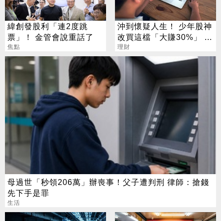
緯創發股利「連2度跳
沖到懷疑人生！ 少年股神
票」！ 金管會說重話了
改買這檔「大賺30%」 網
焦點
讚：打不贏就加入
理財
母過世「秒領206萬」辦喪事！父子遭判刑 律師：搶錢
先下手是罪
生活