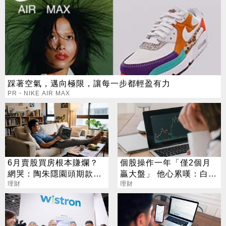
踩著空氣，邁向極限，讓每一步都輕盈有力
PR・NIKE AIR MAX
6月賣股買房根本賺爛？
個股操作一年「僅2個月
網哭：陶朱隱園頭期款已
贏大盤」 他心累嘆：白忙
賠光
理財
一場
理財