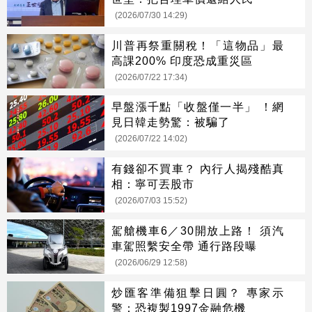
(2026/07/30 14:29)
川普再祭重關稅！「這物品」最
高課200% 印度恐成重災區
(2026/07/22 17:34)
早盤漲千點「收盤僅一半」 ！網
見日韓走勢驚：被騙了
(2026/07/22 14:02)
有錢卻不買車？ 內行人揭殘酷真
相：寧可丟股市
(2026/07/03 15:52)
駕艙機車6／30開放上路！ 須汽
車駕照繫安全帶 通行路段曝
(2026/06/29 12:58)
炒匯客準備狙擊日圓？ 專家示
警：恐複製1997金融危機