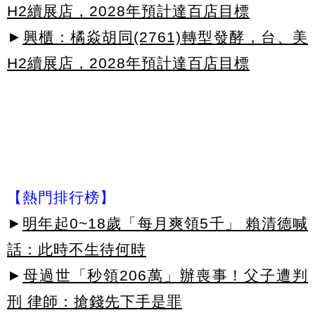
H2續展店，2028年預計達百店目標
►
興櫃：橘焱胡同(2761)轉型發酵，台、美
H2續展店，2028年預計達百店目標
【熱門排行榜】
►
明年起0~18歲「每月爽領5千」 賴清德喊
話：此時不生待何時
►
母過世「秒領206萬」辦喪事！父子遭判
刑 律師：搶錢先下手是罪