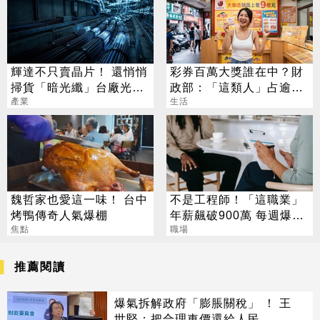
輝達不只賣晶片！ 還悄悄
彩券百萬大獎誰在中？財
掃貨「暗光纖」台廠光通
政部：「這類人」占逾6
訊要飛了
產業
成
生活
魏哲家也愛這一味！ 台中
不是工程師！「這職業」
烤鴨傳奇人氣爆棚
年薪飆破900萬 每週爆肝
焦點
70小時仍搶破頭
職場
推薦閱讀
爆氣拆解政府「膨脹關稅」 ！ 王
世堅：把合理車價還給人民