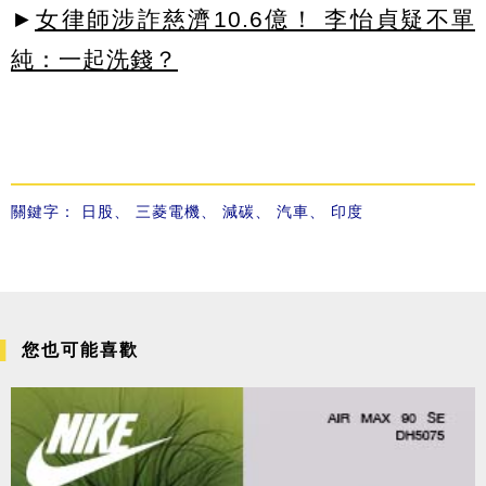
►
女律師涉詐慈濟10.6億！ 李怡貞疑不單
純：一起洗錢？
關鍵字：
日股
、
三菱電機
、
減碳
、
汽車
、
印度
您也可能喜歡