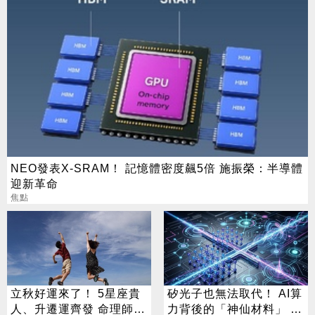
NEO發表X-SRAM！ 記憶體密度飆5倍 施振榮：半導體
迎新革命
焦點
立秋好運來了！ 5星座貴
矽光子也無法取代！ AI算
人、升遷運齊發 命理師：
力背後的「神仙材料」 這