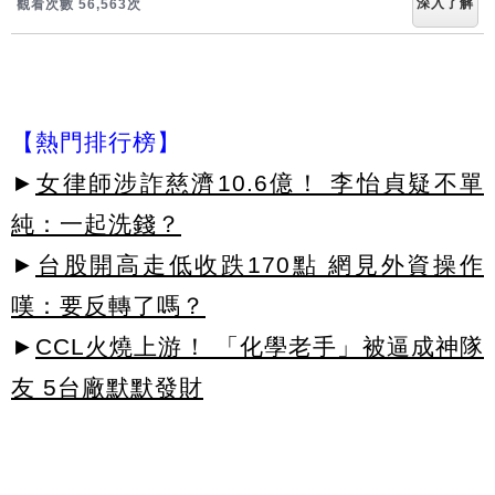
深入了解
觀看次數 56,563次
【熱門排行榜】
►
女律師涉詐慈濟10.6億！ 李怡貞疑不單
純：一起洗錢？
►
台股開高走低收跌170點 網見外資操作
嘆：要反轉了嗎？
►
CCL火燒上游！ 「化學老手」被逼成神隊
友 5台廠默默發財