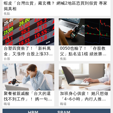
蝦皮「台灣出貨」藏玄機？ 網喊2地區恐買到假貨 專家
揭真相
焦點
台塑四寶衝了！「新科萬
0050也輸了！ 「存股教
金」又漲停 台股上漲330
父」點名這1檔 績效勝出
點
台股
還更抗跌
焦點
聚餐被親戚酸「台大的還
加班身心俱疲！ 她只想做
找不到工作」！ 媽一句神
「4~6小時」內行人推這
回戰場秒靜音
職場
行：月收10萬
職場