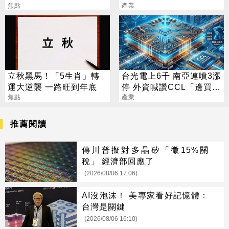
把握黃金轉運期
焦點
幾家默默爆賺
產業
立秋黑馬！「5生肖」轉
台光電上6千 南亞連噴3漲
運大逆襲 一路旺到年底
停 外資喊讚CCL「邊買邊
焦點
升評」
產業
推薦閱讀
傳川普擬對多晶矽「徵15%關
稅」 經濟部回應了
(2026/08/06 17:06)
AI沒泡沫！ 美專家看好記憶體：
台灣是關鍵
(2026/08/06 16:10)