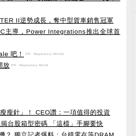
TER II逆勢成長，奪中型貨車銷售冠軍
導，Power Integrations推出全球首
le 吧！
PR・Maplestory Worlds
開放
PR・Maplestory World
瘦瘦針」！ CEO讚：一項值得的投資
龍揭台股箱型密碼 「這檔」手腳要快
機？ 獨立記者爆料：台積電在等DRAM