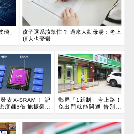
玻璃」
孩子選系該幫忙？ 過來人勸母湯：考上
頂大也憂鬱
O發表X-SRAM！ 記
郵局「1新制」今上路！
密度飆5倍 施振榮：
免出門就能開通 告別紙
體迎新革命
本不用跑臨櫃