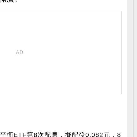
衡ETF第8次配息，擬配發0.082元，8