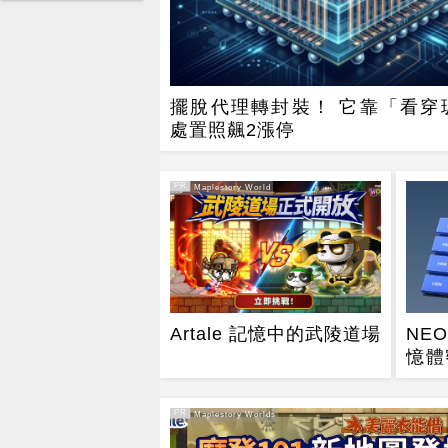
擺脫代理轉封裝！ 它靠「看穿
處置照飆2漲停
PR
PR・Maplestory World
Artale 記憶中的武陵道場
NE
憶體
半導
PR
PR・Maplestory Worlds