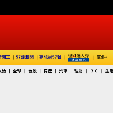
新聞王
57爆新聞
夢想街57號
更多+
政治
全球
台股
房產
汽車
理財
３Ｃ
生