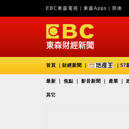
EBC東森電視
｜
東森Apps
｜
简体
首頁
財經新聞
57
最新
焦點
影音新聞
產業
其它