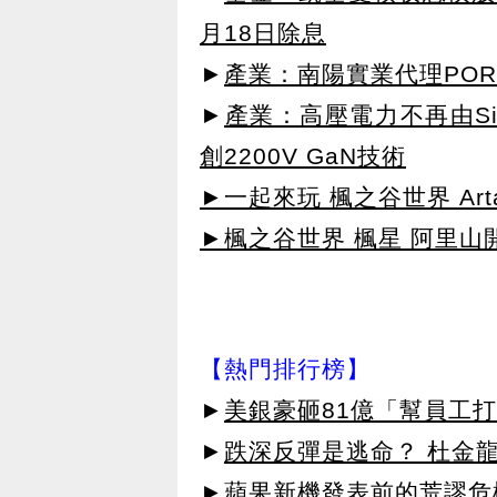
月18日除息
►
產業：南陽實業代理POR
►
產業：高壓電力不再由SiC主
創2200V GaN技術
►一起來玩 楓之谷世界 Arta
►楓之谷世界 楓星 阿里山
【熱門排行榜】
►
美銀豪砸81億「幫員工打
►
跌深反彈是逃命？ 杜金
►
蘋果新機發表前的荒謬危