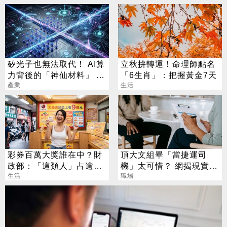
矽光子也無法取代！ AI算
立秋拚轉運！命理師點名
力背後的「神仙材料」 這
「6生肖」：把握黃金7天
幾家默默爆賺
產業
生活
彩券百萬大獎誰在中？財
頂大文組畢「當捷運司
政部：「這類人」占逾6
機」太可惜？ 網揭現實：
成
生活
高中就能考
職場