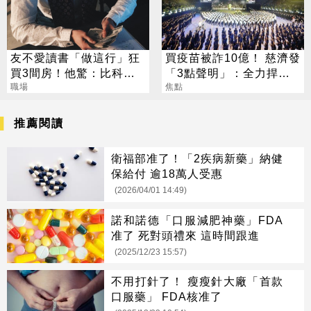
友不愛讀書「做這行」狂
買疫苗被詐10億！ 慈濟發
買3間房！他驚：比科技
「3點聲明」：全力捍衛
業強
職場
捐款人權益
焦點
推薦閱讀
衛福部准了！「2疾病新藥」納健
保給付 逾18萬人受惠
(2026/04/01 14:49)
諾和諾德「口服減肥神藥」FDA
准了 死對頭禮來 這時間跟進
(2025/12/23 15:57)
不用打針了！ 瘦瘦針大廠「首款
口服藥」 FDA核准了