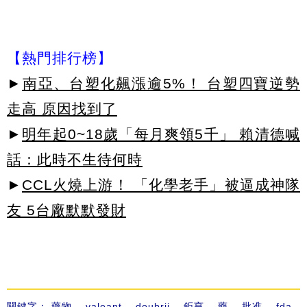
【熱門排行榜】
►
南亞、台塑化飆漲逾5%！ 台塑四寶逆勢
走高 原因找到了
►
明年起0~18歲「每月爽領5千」 賴清德喊
話：此時不生待何時
►
CCL火燒上游！ 「化學老手」被逼成神隊
友 5台廠默默發財
關鍵字：
藥物
、
valeant
、
doubrii
、
鉅亨
、
藥
、
批准
、
fda