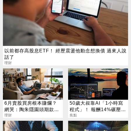
以前都存高股息ETF！ 經歷震盪他動念想換債 過來人說
話了
理財
6月賣股買房根本賺爛？
50歲大叔靠AI「1小時寫
網哭：陶朱隱園頭期款已
程式」！ 報酬14%碾壓標
賠光
理財
普 直接辭職去炒股
焦點