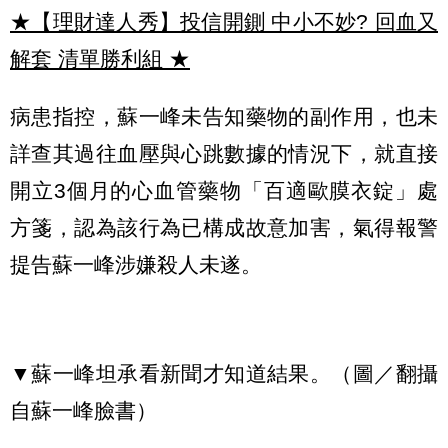
★【理財達人秀】投信開鍘 中小不妙? 回血又
解套 清單勝利組
★
病患指控，蘇一峰未告知藥物的副作用，也未
詳查其過往血壓與心跳數據的情況下，就直接
開立3個月的心血管藥物「百適歐膜衣錠」處
方箋，認為該行為已構成故意加害，氣得報警
提告蘇一峰涉嫌殺人未遂。
▼蘇一峰坦承看新聞才知道結果。（圖／翻攝
自蘇一峰臉書）