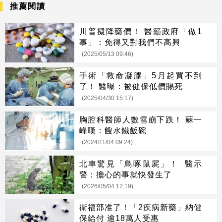
推薦閱讀
川普擬降藥價！ 醫籲政府「做1
事」：免得又對我們不高興
(2025/05/13 09:46)
手術「救命凝膠」5月起買不到
了！ 醫曝：被健保低價賜死
(2025/04/30 15:17)
胸腔科醫師人數雪崩下跌！ 蘇一
峰嘆：餿水鐵飯碗
(2024/11/04 09:24)
北車驚見「鳥啄鼠屍」！ 醫示
警：擔心的事就快發生了
(2026/05/04 12:19)
衛福部准了！「2疾病新藥」納健
保給付 逾18萬人受惠