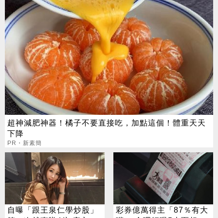
超神減肥神器！橘子不要直接吃，加點這個！體重天天
下降
PR・新素簡
自曝「跟王泉仁學炒股」
彩券億萬得主「87％有大