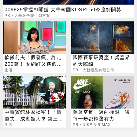
009829掌握AI關鍵 大華韓國KOSPI 50今強勢開募
PR・大華銀全能行銷方案
軟飯前夫「假發瘋」詐走
國際賽事級獎盃！獎盃界
200萬！ 女網紅又遇假富
的天際線
豪 養套殺噴2千萬
生活
PR・大新禮品有限公司
中泰賓館林家揭密！「清
踩著空氣，邁向極限，讓
道夫」成賓館大亨 第三代
每一步都輕盈有力
還建東方文華
生活
PR・NIKE AIR MAX