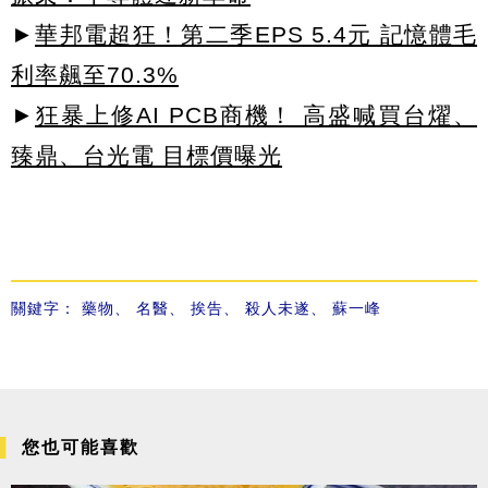
►
華邦電超狂！第二季EPS 5.4元 記憶體毛
利率飆至70.3%
►
狂暴上修AI PCB商機！ 高盛喊買台燿、
臻鼎、台光電 目標價曝光
關鍵字：
藥物
、
名醫
、
挨告
、
殺人未遂
、
蘇一峰
您也可能喜歡