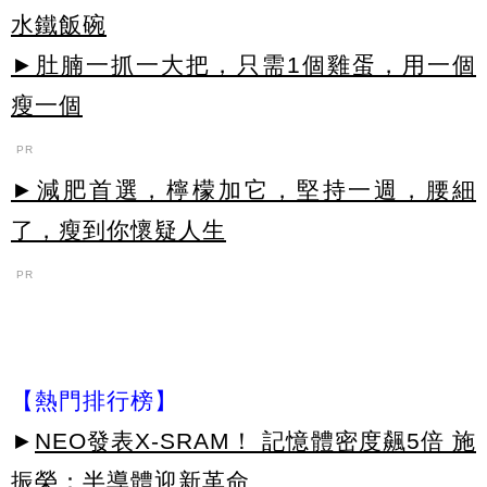
水鐵飯碗
►肚腩一抓一大把，只需1個雞蛋，用一個
瘦一個
PR
►減肥首選，檸檬加它，堅持一週，腰細
了，瘦到你懷疑人生
PR
【熱門排行榜】
►
NEO發表X-SRAM！ 記憶體密度飆5倍 施
振榮：半導體迎新革命