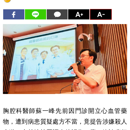
胸腔科醫師蘇一峰先前因門診開立心血管藥
物，遭到病患質疑處方不當，竟提告涉嫌殺人