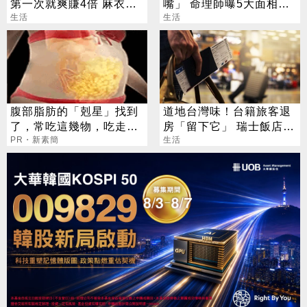
第一次就爽賺4倍 麻衣：
嘴」 命理師曝5大面相：
感謝指導
生活
看1部位就知
生活
腹部脂肪的「剋星」找到
道地台灣味！台籍旅客退
了，常吃這幾物，吃走大
房「留下它」 瑞士飯店員
肚囊，瘦出小蠻腰
PR・新素簡
工吃上癮
生活