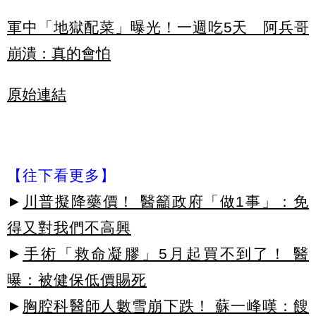
軍中「地獄配菜」曝光！一週吃5天 阿兵哥
崩潰：真的會怕
原始連結
【往下看更多】
►
川普擬降藥價！ 醫籲政府「做1事」：免
得又對我們不高興
►
手術「救命凝膠」5月起買不到了！ 醫
曝：被健保低價賜死
►
胸腔科醫師人數雪崩下跌！ 蘇一峰嘆：餿