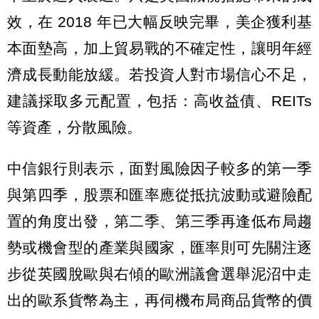
效，在 2018 年已大幅反映完畢，美企獲利基
本面墊高，加上貿易戰的不確定性，讓明年經
濟成長動能放緩。若投資人對市場信心不足，
建議採取多元配置，包括：高收益債、REITs
等資產，分散風險。
中信銀行則表示，面對風險因子較多的第一季
與第四季，股票和匯率應從抵抗波動或避險配
置的角度出發，第二季、第三季再逢低布局趨
勢或機會型的產業與國家，匯率則可先關注逐
步從英國脫歐與右傾的歐洲議會選舉泥沼中走
出的歐系貨幣為主，再伺機布局商品貨幣的價