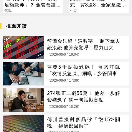
足額款券」？ 金管會說話
式「買8送8」全家拿鐵2
了
焦點
杯85元
生活
推薦閱讀
預備金只留「這數字」 剩下拿去
錢滾錢 他算完驚呼：壓力山大
(2026/08/07 19:04)
蒸發5千點勸減碼！ 台股狂飆
「友情反急凍」網嘆：少管閒事
(2026/08/07 17:39)
274張正二虧55萬！ 他差一步解
套猶豫了 網一句話戳盲點
(2026/08/07 10:26)
傳川普擬對多晶矽「徵15%關
稅」 經濟部回應了