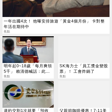
一年出國4次！ 他曝安排旅遊「黃金4個月份」 卡對整
年活在期待中
焦點
明年起0~18歲「每月爽領
SK海力士「員工獎金變股
5千」 賴清德喊話：此時
票」！ 工會炸鍋了
不生待何時
焦點
焦點
違約交割1次就要「預收
父親節咖啡優惠！7-11美