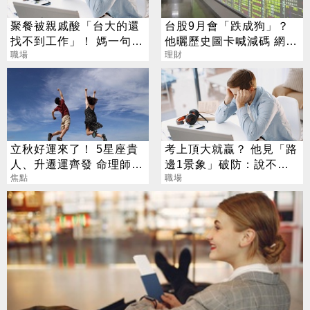
聚餐被親戚酸「台大的還
台股9月會「跌成狗」？
找不到工作」！ 媽一句神
他曬歷史圖卡喊減碼 網看
回戰場秒靜音
職場
法兩極
理財
立秋好運來了！ 5星座貴
考上頂大就贏？ 他見「路
人、升遷運齊發 命理師：
邊1景象」破防：說不清
把握黃金轉運期
焦點
的挫敗感
職場