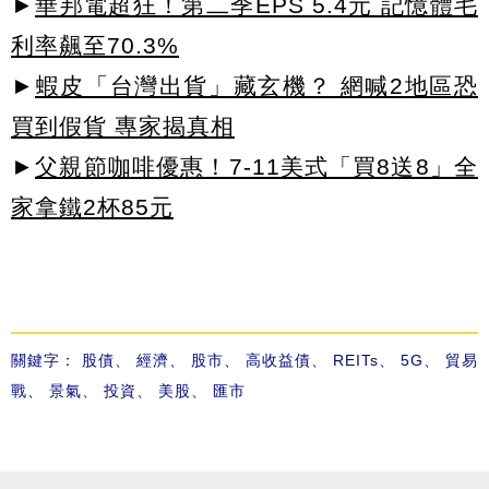
►
華邦電超狂！第二季EPS 5.4元 記憶體毛
利率飆至70.3%
►
蝦皮「台灣出貨」藏玄機？ 網喊2地區恐
買到假貨 專家揭真相
►
父親節咖啡優惠！7-11美式「買8送8」全
家拿鐵2杯85元
關鍵字：
股債
、
經濟
、
股市
、
高收益債
、
REITs
、
5G
、
貿易
戰
、
景氣
、
投資
、
美股
、
匯市