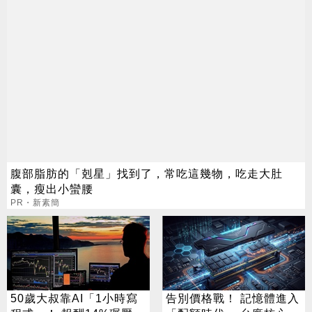
腹部脂肪的「剋星」找到了，常吃這幾物，吃走大肚
囊，瘦出小蠻腰
PR・新素簡
50歲大叔靠AI「1小時寫
告別價格戰！ 記憶體進入