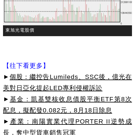
東旭光電股價
【往下看更多】
►
個股：繼控告Lumileds、SSC後，億光在
美對日亞化提起LED專利侵權訴訟
►
基金：凱基雙核收息債股平衡ETF第8次
配息，擬配發0.082元，8月18日除息
►
產業：南陽實業代理PORTER II逆勢成
長，奪中型貨車銷售冠軍