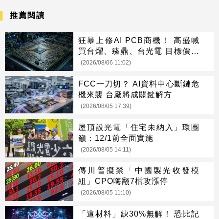
推薦閱讀
狂暴上修AI PCB商機！ 高盛喊
買台燿、臻鼎、台光電 目標價曝
光
(2026/08/06 11:02)
FCC一刀切？ AI資料中心斷鏈危
機來襲 台廠將成關鍵解方
(2026/08/05 17:39)
屋頂設光電「住宅未納入」環團
籲：12/1前全面實施
(2026/08/05 14:11)
傳川普擬禁「中國製光收發模
組」CPO嗨翻7檔攻漲停
(2026/08/05 11:10)
「這材料」缺30%無解！ 恐比記