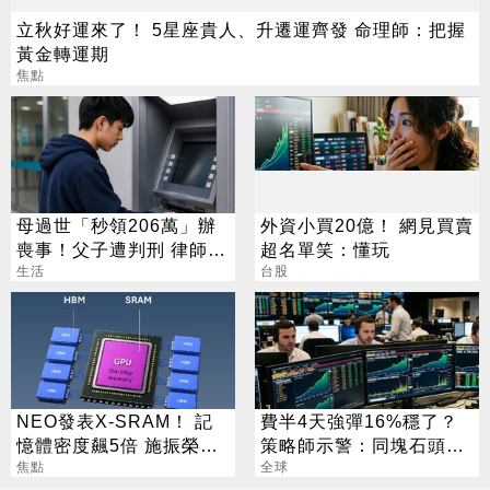
立秋好運來了！ 5星座貴人、升遷運齊發 命理師：把握
黃金轉運期
焦點
母過世「秒領206萬」辦
外資小買20億！ 網見買賣
喪事！父子遭判刑 律師：
超名單笑：懂玩
搶錢先下手是罪
生活
台股
NEO發表X-SRAM！ 記
費半4天強彈16%穩了？
憶體密度飆5倍 施振榮：
策略師示警：同塊石頭不
半導體迎新革命
焦點
會絆2次
全球