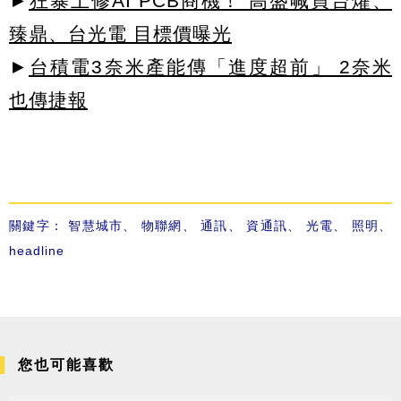
►
狂暴上修AI PCB商機！ 高盛喊買台燿、
臻鼎、台光電 目標價曝光
►
台積電3奈米產能傳「進度超前」 2奈米
也傳捷報
關鍵字：
智慧城市
、
物聯網
、
通訊
、
資通訊
、
光電
、
照明
、
headline
您也可能喜歡