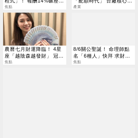
程式」！ 報酬14%碾壓標
「配額時代」 台廠核心指
普 直接辭職去炒股
焦點
標一次看
產業
農曆七月財運降臨！ 4星
8/6關公聖誕！ 命理師點
座「越陰森越發財」 冠軍
名「6種人」快拜 求財求
賺到翻
焦點
職保平安
焦點