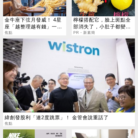
金牛座下弦月發威！ 4星
檸檬搭配它，臉上斑點全
座「越整理越有錢」一路
部消失了，小肚子都變平
旺運到10月
焦點
坦了
PR・新素簡
緯創發股利「連2度跳票」！ 金管會說重話了
焦點