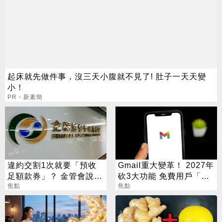
起床就先做件事，沒三天小腹就不見了! 肚子一天天變
小！
PR・新素簡
違約交割1次就要「預收
Gmail重大變革！ 2027年
足額款券」？ 金管會說話
砍3大功能 免費用戶「這
了
焦點
好康」不能用了
焦點