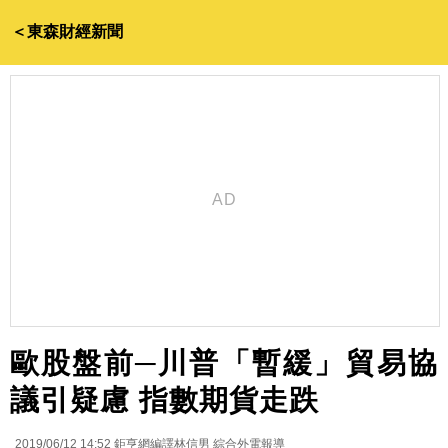
＜東森財經新聞
歐股盤前─川普「暫緩」貿易協
議引疑慮 指數期貨走跌
2019/06/12 14:52
鉅亨網編譯林信男 綜合外電報導