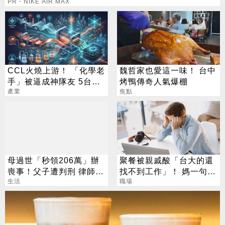
PR・NIKE AIR MAX
CCL火燒上游！ 「化學老
魏哲家也愛這一味！ 台中
手」被逼成神隊友 5台廠
烤鴨傳奇人氣爆棚
默默發財
產業
焦點
母過世「秒領206萬」辦
聚餐被親戚酸「台大的還
喪事！父子遭判刑 律師：
找不到工作」！ 媽一句神
搶錢先下手是罪
生活
回戰場秒靜音
職場