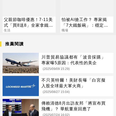
父親節咖啡優惠！7-11美
怕被AI搶工作？ 專家揭
式「買8送8」全家拿鐵2
「7大鐵飯碗」：穩定又
杯85元
生活
高薪
職場
推薦閱讀
川普貿易協議都有「波音採購」
專家曝5原因：代表性的美企
(2025/09/09 15:29)
不只英特爾！美財長曝「白宮擬
入股全球最大軍火商」
(2025/08/27 15:04)
傳賴清德8月出訪友邦「將宣布買
飛機」？ 華航董座回應了
(2025/07/24 16:02)