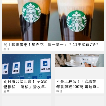
開工咖啡優惠！星巴克「買一送一」 7-11美式買7送7
生活
別只看台塑四寶！ 另5家
不是工程師！「這職業」
也很猛 「這檔」營收年增
年薪飆破900萬 每週爆肝
衝7倍
產業
70小時仍搶破頭
職場