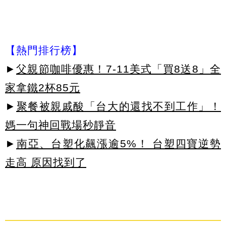
【熱門排行榜】
►
父親節咖啡優惠！7-11美式「買8送8」全
家拿鐵2杯85元
►
聚餐被親戚酸「台大的還找不到工作」！
媽一句神回戰場秒靜音
►
南亞、台塑化飆漲逾5%！ 台塑四寶逆勢
走高 原因找到了