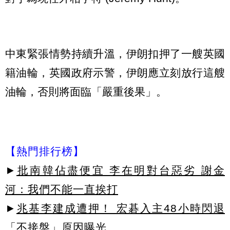
中東緊張情勢持續升溫，伊朗扣押了一艘英國
籍油輪，英國政府示警，伊朗應立刻放行這艘
油輪，否則將面臨「嚴重後果」。
【熱門排行榜】
►
批南韓佔盡便宜 李在明對台惡劣 謝金
河：我們不能一直挨打
►
兆基李建成遭押！ 宏碁入主48小時閃退
「不接盤」原因曝光