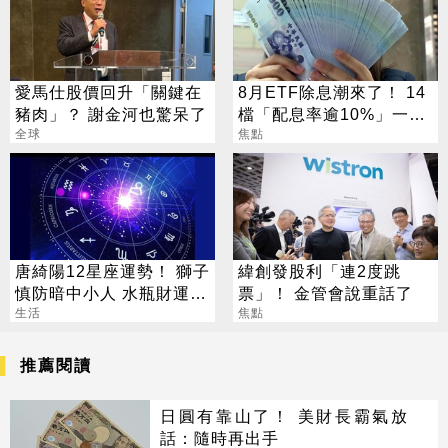
愛馬仕股價回升「關鍵在
8月ETF除息潮來了！ 14
豬肉」？ 謝金河也驚呆了
檔「配息率逾10%」一次
全球
看
焦點
唐綺陽12星座運勢！ 獅子
緯創發股利「連2度跳
慎防暗中小人 水瓶財運佳
票」！ 金管會說重話了
適合談錢
生活
焦點
推薦閱讀
日圓有靠山了！ 美財長霸氣放
話：隨時再出手