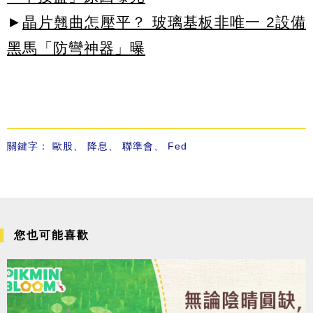
►
晶片翹曲怎壓平？ 玻璃基板非唯一 2設備
黑馬「防彎神器」曝
關鍵字：
歐股
、
降息
、
聯準會
、
Fed
您也可能喜歡