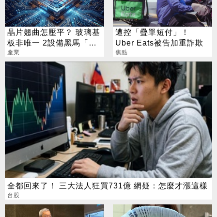
晶片翹曲怎壓平？ 玻璃基
遭控「疊單短付」！
板非唯一 2設備黑馬「防
Uber Eats被告加重詐欺
彎神器」曝
產業
焦點
全都回來了！ 三大法人狂買731億 網疑：怎麼才漲這樣
台股