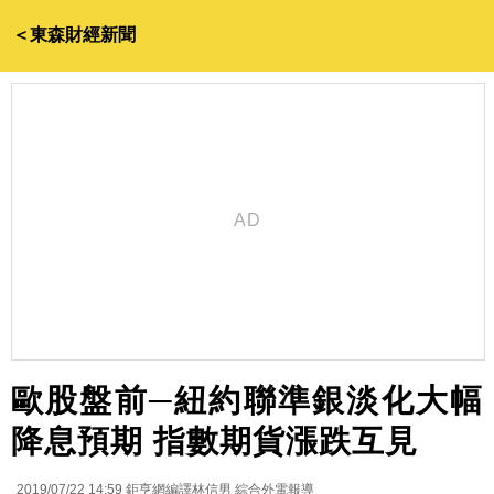
＜東森財經新聞
歐股盤前─紐約聯準銀淡化大幅
降息預期 指數期貨漲跌互見
2019/07/22 14:59
鉅亨網編譯林信男 綜合外電報導