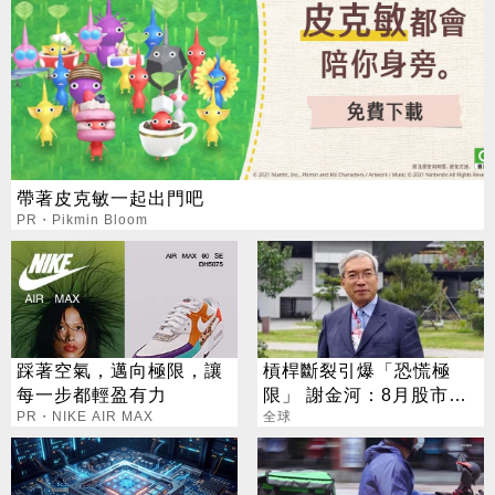
帶著皮克敏一起出門吧
PR・Pikmin Bloom
踩著空氣，邁向極限，讓
槓桿斷裂引爆「恐慌極
每一步都輕盈有力
限」 謝金河：8月股市得
PR・NIKE AIR MAX
看「這2檔」
全球