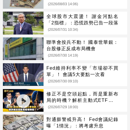
(2026/08/03 14:06)
全球股市大震盪！ 謝金河點名
「2指標」：恐慌跌勢已告一段落
(2026/07/31 10:34)
聯準會按兵不動！ 國泰世華銀：
台股修正反成布局機會
(2026/07/30 14:19)
Fed維持利率不變「市場卻不買
單」！ 會議5大要點一次看
(2026/07/30 09:10)
修正不是空頭起點，而是重新布
局的時機？解析主動式ETF、正
二與第三季投資關鍵
(2026/07/29 18:00)
對通膨警戒升高！ Fed會議紀錄
曝「1情況」：將考慮升息