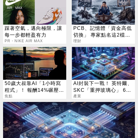
踩著空氣，邁向極限，讓
PCB、記憶體「資金高低
每一步都輕盈有力
切換」 專家點名這2檔：
PR・NIKE AIR MAX
必備
理財
50歲大叔靠AI「1小時寫
AI封裝下一戰！ 英特爾、
程式」！ 報酬14%碾壓標
SKC「重押玻璃心」 6台
普 直接辭職去炒股
焦點
廠加速拚上位
產業