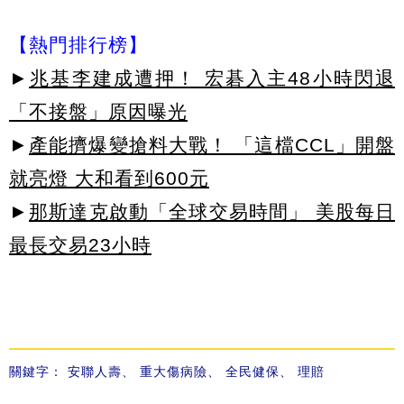
【熱門排行榜】
►
兆基李建成遭押！ 宏碁入主48小時閃退
「不接盤」原因曝光
►
產能擠爆變搶料大戰！ 「這檔CCL」開盤
就亮燈 大和看到600元
►
那斯達克啟動「全球交易時間」 美股每日
最長交易23小時
關鍵字：
安聯人壽
、
重大傷病險
、
全民健保
、
理賠