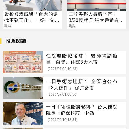
聚餐被親戚酸「台大的還
三商美邦人壽將下市！
找不到工作」！ 媽一句神
8/20停牌 千張大戶還有
回戰場秒靜音
職場
252人
焦點
推薦閱讀
住院理賠藏陷阱！ 醫師揭診斷
書、自費、住院3大地雷
(2026/07/02 10:23)
一日手術怎理賠？ 金管會公布
「3大條件」 保戶必看
(2026/07/01 08:56)
一日手術理賠將鬆綁！ 台大醫院
院長：健保也該一起改
(2026/06/10 13:34)