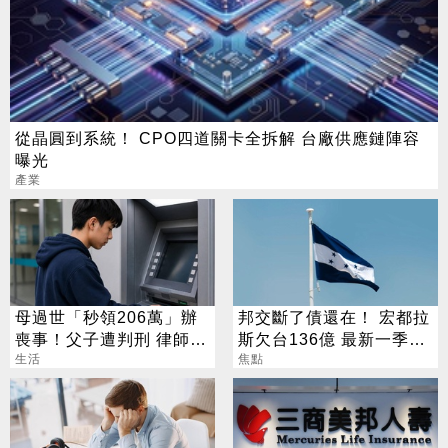
從晶圓到系統！ CPO四道關卡全拆解 台廠供應鏈陣容
曝光
產業
母過世「秒領206萬」辦
邦交斷了債還在！ 宏都拉
喪事！父子遭判刑 律師：
斯欠台136億 最新一季
搶錢先下手是罪
生活
「零還款」
焦點