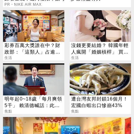
PR・NIKE AIR MAX
彩券百萬大獎誰在中？財
沒錢更要結婚？ 韓國年輕
政部：「這類人」占逾6
人瘋開「婚姻槓桿」 買房
成
生活
拚翻轉階級
生活
明年起0~18歲「每月爽領
遭台灣友邦封鎖16個月！
5千」 賴清德喊話：此時
宏國白蝦出口慘崩43%
不生待何時
焦點
焦點