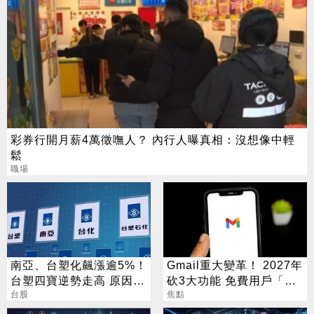
彩券行開月薪4萬徵嘸人？ 內行人曝真相：沒想像中輕
鬆
職場
南亞、台塑化飆漲逾5%！
Gmail重大變革！ 2027年
台塑四寶逆勢走高 原因找
砍3大功能 免費用戶「這
到了
台股
好康」不能用了
焦點