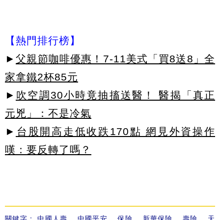
【熱門排行榜】
►
父親節咖啡優惠！7-11美式「買8送8」全
家拿鐵2杯85元
►
吹空調30小時竟抽搐送醫！ 醫揭「真正
元兇」：不是冷氣
►
台股開高走低收跌170點 網見外資操作
嘆：要反轉了嗎？
關鍵字：
中國人壽
、
中國平安
、
保險
、
新華保險
、
壽險
、
天