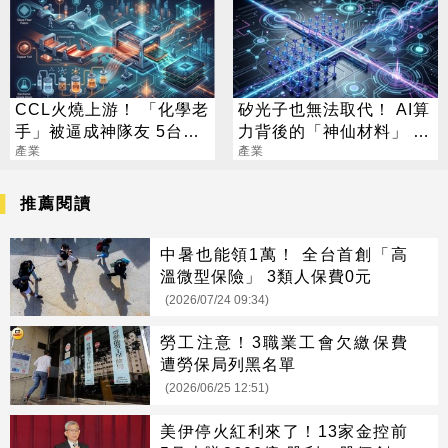
CCL火燒上游！ 「化學老
矽光子也無法取代！ AI算
手」被逼成神隊友 5台廠
力背後的「神仙材料」 這
默默發財
產業
幾家默默爆賺
產業
推薦閱讀
中暑也能領1萬！ 全台首創「高
溫微型保險」 3類人保費0元
(2026/07/24 09:34)
勞工注意！3職業工會欠繳保費
遭勞保局列黑名單
(2026/06/25 12:51)
美伊停火紅利來了！13家金控前