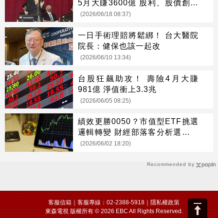
5月大賺3600億 股利、股價創新
高
(2026/06/18 08:37)
一日手術理賠將鬆綁！ 台大醫院
院長：健保也該一起改
(2026/06/10 13:34)
台股狂飆助攻！ 壽險4月大賺
981億 淨值衝上3.3兆
(2026/06/05 08:25)
績效更勝0050？市值型ETF挑選
邏輯轉變 財經部落客分析選股關
鍵
(2026/06/02 18:20)
Recommended by
客服信箱
｜客服專線：02-2388-5918｜
隱私權政策
東森電視 版權所有 © 2026 EBC All Rights Reserved.